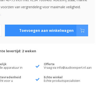
 voorzien van vergrendeling voor maximale veiligheid.
.
Toevoegen aan winkelwagen
te levertijd: 2 weken
elijk
Offerte
de apparatuur in
Vraag via
info@audioexpert.nl
aan
ttevredenheid
Echte winkel
cht voor u
Echte productspecialisten