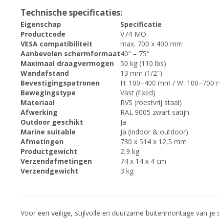
Technische specificaties:
Eigenschap
Specificatie
Productcode
V74-MO
VESA compatibiliteit
max. 700 x 400 mm
Aanbevolen schermformaat
40" – 75"
Maximaal draagvermogen
50 kg (110 lbs)
Wandafstand
13 mm (1/2")
Bevestigingspatronen
H: 100–400 mm / W: 100–700
Bewegingstype
Vast (fixed)
Materiaal
RVS (roestvrij staal)
Afwerking
RAL 9005 zwart satijn
Outdoor geschikt
Ja
Marine suitable
Ja (indoor & outdoor)
Afmetingen
730 x 514 x 12,5 mm
Productgewicht
2,9 kg
Verzendafmetingen
74 x 14 x 4 cm
Verzendgewicht
3 kg
Voor een veilige, stijlvolle en duurzame buitenmontage van je