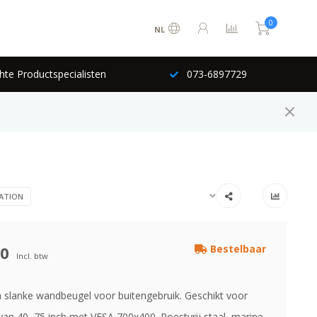
0
NL
hte Productspecialisten
073-6897729
ATION
00
Bestelbaar
Incl. btw
ra slanke wandbeugel voor buitengebruik. Geschikt voor
an 40–75 inch met VESA 700x400. Roestvrij staal, marine