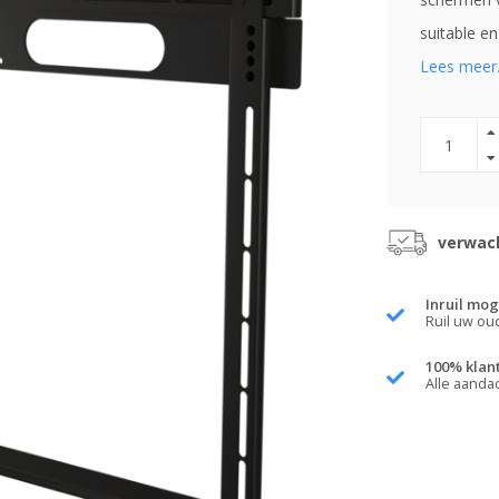
suitable en
Lees meer.
verwach
Inruil mog
Ruil uw ou
100% klan
Alle aanda