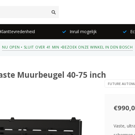
lanttevredenheid
Inruil mogelijk
Ec
NU OPEN • SLUIT OVER 41 MIN •
BEZOEK ONZE WINKEL IN DEN BOSCH
aste Muurbeugel 40-75 inch
FUTURE AUTOM
€990,
Vaste, ult
schermen v