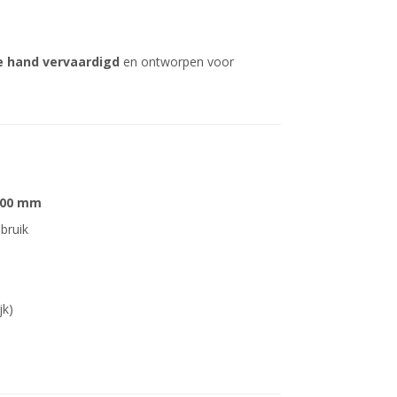
 hand vervaardigd
en ontworpen voor
400 mm
ebruik
jk)