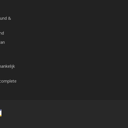
ound &
and
van
ankelijk
 complete