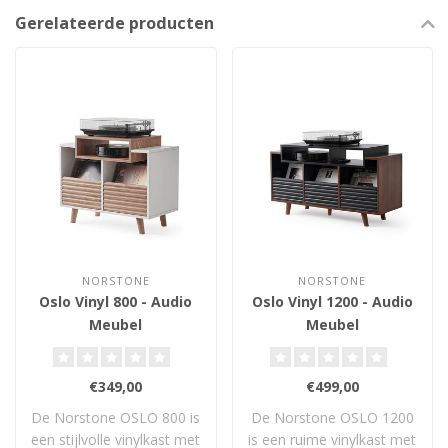
Gerelateerde producten
NORSTONE
NORSTONE
Oslo Vinyl 800 - Audio
Oslo Vinyl 1200 - Audio
Meubel
Meubel
€349,00
€499,00
De Norstone OSLO 800 is
De Norstone OSLO 1200
een stijlvolle vinylkast met
is een ruime vinylkast met