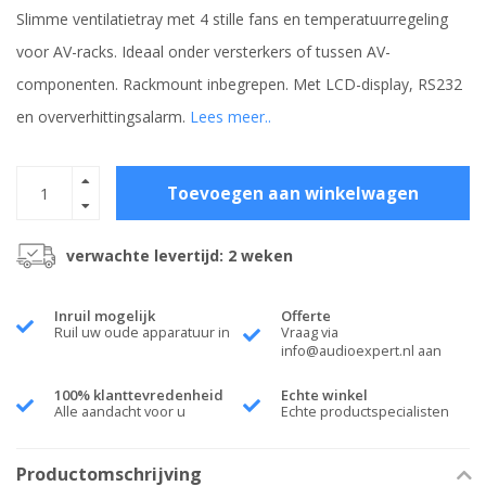
Slimme ventilatietray met 4 stille fans en temperatuurregeling
voor AV-racks. Ideaal onder versterkers of tussen AV-
componenten. Rackmount inbegrepen. Met LCD-display, RS232
en oververhittingsalarm.
Lees meer..
Toevoegen aan winkelwagen
verwachte levertijd: 2 weken
Inruil mogelijk
Offerte
Ruil uw oude apparatuur in
Vraag via
info@audioexpert.nl
aan
100% klanttevredenheid
Echte winkel
Alle aandacht voor u
Echte productspecialisten
Productomschrijving