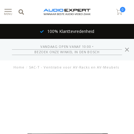
0
MENU
100% Klanttevredenheid
VANDAAG OPEN VANAF 10:00 •
BEZOEK ONZE WINKEL IN DEN BOSCH
Home
/
SAC-T - Ventilatie voor AV-Racks en AV-Meubels