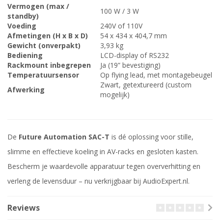
Vermogen (max /
100 W / 3 W
standby)
Voeding
240V of 110V
Afmetingen (H x B x D)
54 x 434 x 404,7 mm
Gewicht (onverpakt)
3,93 kg
Bediening
LCD-display of RS232
Rackmount inbegrepen
Ja (19” bevestiging)
Temperatuursensor
Op flying lead, met montagebeugel
Zwart, getextureerd (custom
Afwerking
mogelijk)
De
Future Automation SAC-T
is dé oplossing voor stille,
slimme en effectieve koeling in AV-racks en gesloten kasten.
Bescherm je waardevolle apparatuur tegen oververhitting en
verleng de levensduur – nu verkrijgbaar bij AudioExpert.nl.
Reviews