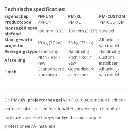
Technische specificaties:
Eigenschap
PM-UNI
PM-XL
PM-CUSTOM
Productcode
PM-UNI
PM-XL
PM-CUSTOM
Montagediepte
100 mm (3.93")
100 mm (3.93")
Variabel
plafond
Max. gewicht
Afhankelijk
35 kg (77 lbs)
35 kg (77 lbs)
projector
van model
Bewegingstype
Handmatig
Handmatig
Handmatig
Pitch / Roll /
Pitch / Roll /
Custom
Afstelling
Yaw
Yaw
instelbaar
Geanodiseerd
Geanodiseerd
Afhankelijk
Finish
aluminium
aluminium
van model
De
PM-UNI projectorbeugel
van Future Automation biedt een
perfecte balans tussen functionaliteit, afwerking en flexibiliteit –
dé keuze voor elke hoogwaardige thuisbioscoop of
professionele AV-installatie.