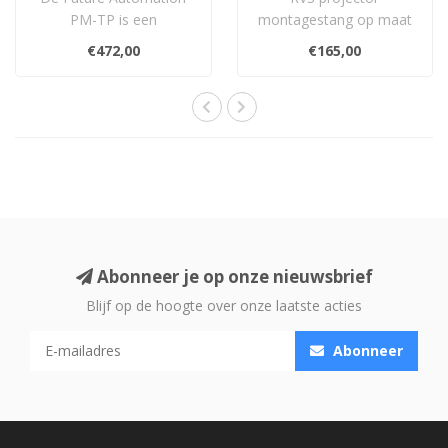
PM-TP is een
montagestang op maat
telescopische
voor gebruik met Future
€472,00
€165,00
projectorpaal van
Automation PM-UNI. Id..
geborsteld roe..
Abonneer je op onze nieuwsbrief
Blijf op de hoogte over onze laatste acties
Abonneer