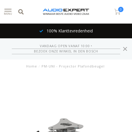
0
MENU
100% Klanttevredenheid
VANDAAG OPEN VANAF 10:00 •
BEZOEK ONZE WINKEL IN DEN BOSCH
Home
/
PM-UNI - Projector Plafondbeugel