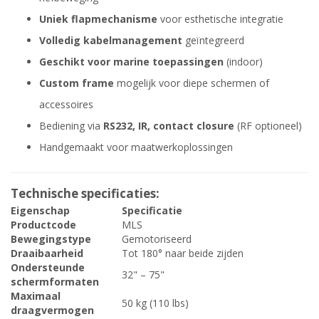
Uniek flapmechanisme
voor esthetische integratie
Volledig kabelmanagement
geïntegreerd
Geschikt voor marine toepassingen
(indoor)
Custom frame
mogelijk voor diepe schermen of
accessoires
Bediening via
RS232, IR, contact closure
(RF optioneel)
Handgemaakt voor maatwerkoplossingen
Technische specificaties:
Eigenschap
Specificatie
Productcode
MLS
Bewegingstype
Gemotoriseerd
Draaibaarheid
Tot 180° naar beide zijden
Ondersteunde
32" – 75"
schermformaten
Maximaal
50 kg (110 lbs)
draagvermogen