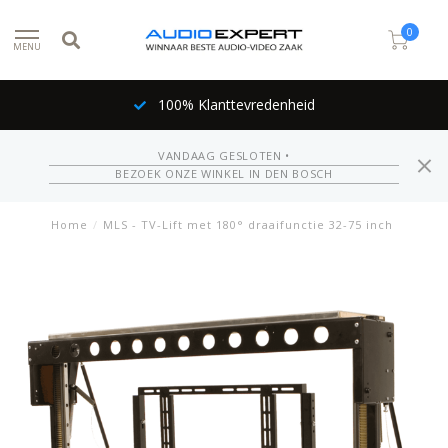
0
MENU
100% Klanttevredenheid
VANDAAG GESLOTEN •
BEZOEK ONZE WINKEL IN DEN BOSCH
Home
/
MLS - TV-Lift met 180° draaifunctie 32-75 inch