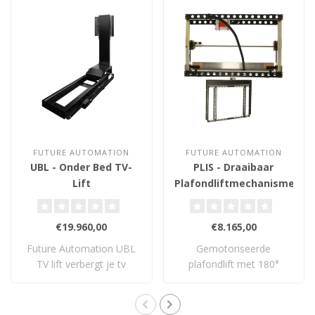
FUTURE AUTOMATION
FUTURE AUTOMATION
UBL - Onder Bed TV-
PLIS - Draaibaar
Lift
Plafondliftmechanisme
32-60 inch
€19.960,00
€8.165,00
Future Automation UBL
Gemotoriseerde
TV lift verbergt je tv
plafondlift met 180°
volledig onder ..
draaifunctie voor tv’s v..