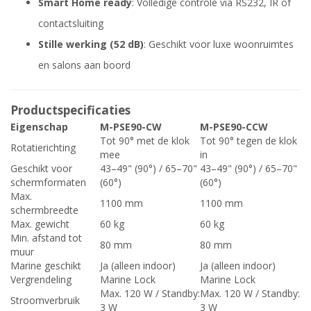
Smart Home ready
: Volledige controle via RS232, IR of
contactsluiting
Stille werking (52 dB)
: Geschikt voor luxe woonruimtes
en salons aan boord
Productspecificaties
Eigenschap
M-PSE90-CW
M-PSE90-CCW
Tot 90° met de klok
Tot 90° tegen de klok
Rotatierichting
mee
in
Geschikt voor
43–49" (90°) / 65–70"
43–49" (90°) / 65–70"
schermformaten
(60°)
(60°)
Max.
1100 mm
1100 mm
schermbreedte
Max. gewicht
60 kg
60 kg
Min. afstand tot
80 mm
80 mm
muur
Marine geschikt
Ja (alleen indoor)
Ja (alleen indoor)
Vergrendeling
Marine Lock
Marine Lock
Max. 120 W / Standby:
Max. 120 W / Standby:
Stroomverbruik
3 W
3 W