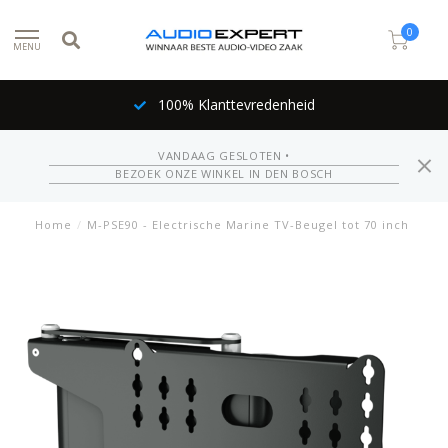
0
MENU
100% Klanttevredenheid
VANDAAG GESLOTEN •
BEZOEK ONZE WINKEL IN DEN BOSCH
Home
/
M-PSE90 - Electrische Marine TV-Beugel tot 70 inch