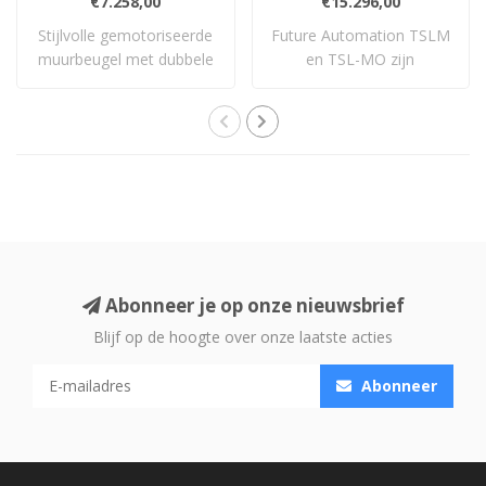
€7.258,00
€15.296,00
Stijlvolle gemotoriseerde
Future Automation TSLM
muurbeugel met dubbele
en TSL-MO zijn
arm, geschi..
ultracompacte telescop..
Abonneer je op onze nieuwsbrief
Blijf op de hoogte over onze laatste acties
Abonneer