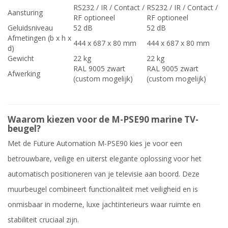
RS232 / IR / Contact /
RS232 / IR / Contact /
Aansturing
RF optioneel
RF optioneel
Geluidsniveau
52 dB
52 dB
Afmetingen (b x h x
444 x 687 x 80 mm
444 x 687 x 80 mm
d)
Gewicht
22 kg
22 kg
RAL 9005 zwart
RAL 9005 zwart
Afwerking
(custom mogelijk)
(custom mogelijk)
Waarom kiezen voor de M-PSE90 marine TV-
beugel?
Met de Future Automation M-PSE90 kies je voor een
betrouwbare, veilige en uiterst elegante oplossing voor het
automatisch positioneren van je televisie aan boord. Deze
muurbeugel combineert functionaliteit met veiligheid en is
onmisbaar in moderne, luxe jachtinterieurs waar ruimte en
stabiliteit cruciaal zijn.