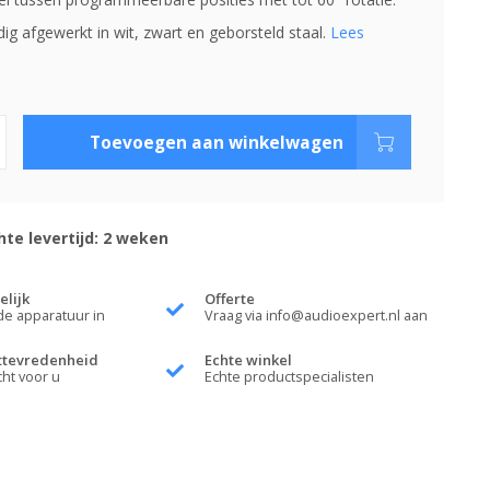
g afgewerkt in wit, zwart en geborsteld staal.
Lees
Toevoegen aan winkelwagen
te levertijd: 2 weken
elijk
Offerte
de apparatuur in
Vraag via
info@audioexpert.nl
aan
ttevredenheid
Echte winkel
cht voor u
Echte productspecialisten