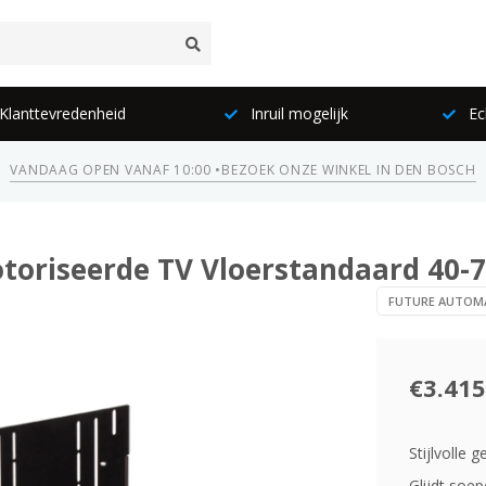
lanttevredenheid
Inruil mogelijk
Ec
VANDAAG OPEN VANAF 10:00 •
BEZOEK ONZE WINKEL IN DEN BOSCH
oriseerde TV Vloerstandaard 40-7
FUTURE AUTOM
€3.415
Stijlvolle 
Glijdt soe