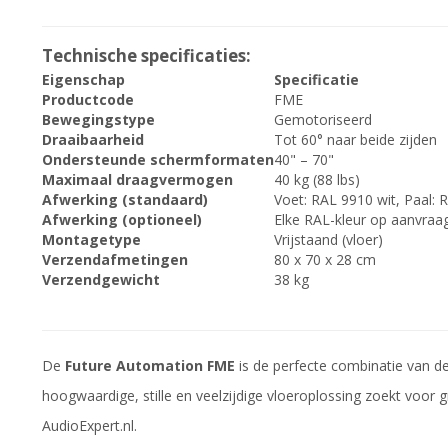
Technische specificaties:
Eigenschap
Specificatie
Productcode
FME
Bewegingstype
Gemotoriseerd
Draaibaarheid
Tot 60° naar beide zijden
Ondersteunde schermformaten
40" – 70"
Maximaal draagvermogen
40 kg (88 lbs)
Afwerking (standaard)
Voet: RAL 9910 wit, Paal: 
Afwerking (optioneel)
Elke RAL-kleur op aanvraa
Montagetype
Vrijstaand (vloer)
Verzendafmetingen
80 x 70 x 28 cm
Verzendgewicht
38 kg
De
Future Automation FME
is de perfecte combinatie van des
hoogwaardige, stille en veelzijdige vloeroplossing zoekt voor g
AudioExpert.nl.