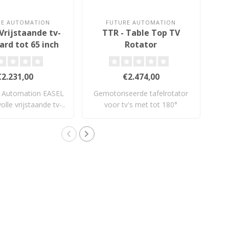
RE AUTOMATION
FUTURE AUTOMATION
 Vrijstaande tv-
TTR - Table Top TV
FM
ard tot 65 inch
Rotator
€2.231,00
€2.474,00
 Automation EASEL
Gemotoriseerde tafelrotator
De
volle vrijstaande tv-..
voor tv's met tot 180°
ee
draaibere..