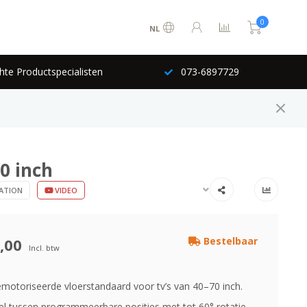
0
NL
hte Productspecialisten
073-6897729
0 inch
ATION
VIDEO
,00
Bestelbaar
Incl. btw
gemotoriseerde vloerstandaard voor tv’s van 40–70 inch.
pel tussen programmeerbare posities met tot 60° rotatie.