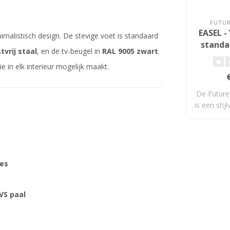
FUTU
EASEL -
malistisch design. De stevige voet is standaard
standa
tvrij staal
, en de tv-beugel in
RAL 9005 zwart
.
e in elk interieur mogelijk maakt.
De Future
is een stijl
ies
VS paal