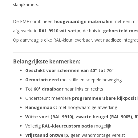
slaapkamers.
De FME combineert
hoogwaardige materialen
met een mini
afgewerkt in
RAL 9910 wit satijn
, de buis in
geborsteld roes
Op aanvraag is elke RAL-kleur leverbaar, wat naadloze integrati
Belangrijkste kenmerken:
Geschikt voor schermen van 40" tot 70"
Gemotoriseerd
met stille en soepele beweging
Tot
60° draaibaar
naar links en rechts
Ondersteunt meerdere
programmeersbare kijkposit
Handgemaakt
met hoogwaardige afwerking
Witte voet (RAL 9910)
,
zwarte beugel (RAL 9005)
,
R
Volledig
RAL-kleurcustomisatie
mogelijk
Vrijstaand ontwerp
, geen wandmontage vereist