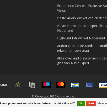
Experience Center - Exclusive S
Vision
Beste Audio Winkel van Nederl
Beste Home Cinema Specialist 
Nederland
High-End Hifi Winkel Nederland
AudioExpert in de Media – Onafh
erkend op topniveau
Alles over audio systemen – de
gids van AudioExpert
© Copyright 2026 Audio expert
okies op om onze website te verbeteren. Is dat akkoord?
Ja
Nee
Meer o