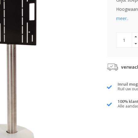
Hoogwaardi
meer..
verwach
Inruil mog
Ruil uw ou
100% klan
Alle aanda