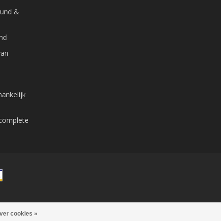
ound &
and
van
ankelijk
 complete
ver cookies »