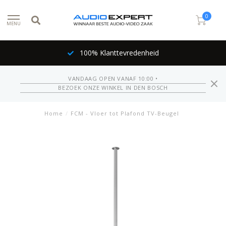
0
MENU
100% Klanttevredenheid
VANDAAG OPEN VANAF 10:00 •
BEZOEK ONZE WINKEL IN DEN BOSCH
Home
/
FCM - Vloer tot Plafond TV-Beugel