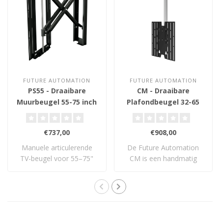
FUTURE AUTOMATION
FUTURE AUTOMATION
PS55 - Draaibare
CM - Draaibare
Muurbeugel 55-75 inch
Plafondbeugel 32-65
inch
€737,00
€908,00
Manuele articulerende
De Future Automation
TV-beugel voor 55–75"
CM is een handmatig
schermen met sci..
verstelbare plafond..