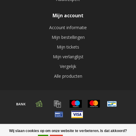
Mijn account
Account informatie
Mijn bestellingen
Mijn tickets
Mijn verlanglijst
Vergelijk
Alle producten
© Copyright 2026 Audio expert
Wij slaan cookies op om onze website te verbeteren. Is dat akkoord?