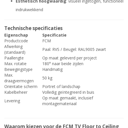
Esthetisch hoogwaardig
: visueel ingetogen, functioneel
indrukwekkend
Technische specificaties
Eigenschap
Specificatie
Productcode
FCM
Afwerking
Paal: RVS / Beugel: RAL9005 zwart
(standaard)
Paallengte
Op maat geleverd per project
Max. rotatie
180° naar beide zijden
Bewegingstype
Handmatig
Max.
50 kg
draagvermogen
Oriëntatie scherm
Portret of landschap
Kabelbeheer
Volledig geïntegreerd in buis
Op maat gemaakt, inclusief
Levering
montagemateriaal
Waarom kiezen voor de FCM TV Floor to Ceiling