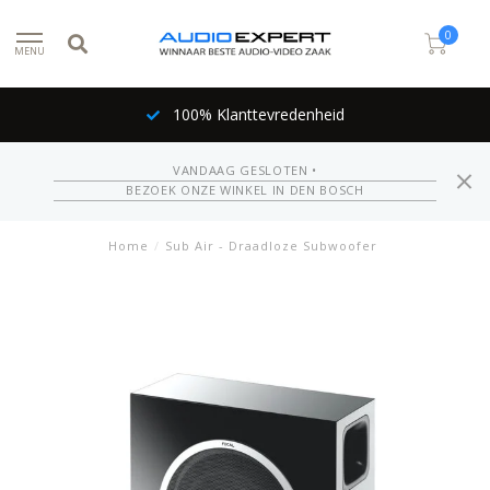
0
MENU
100% Klanttevredenheid
VANDAAG GESLOTEN •
BEZOEK ONZE WINKEL IN DEN BOSCH
Home
/
Sub Air - Draadloze Subwoofer