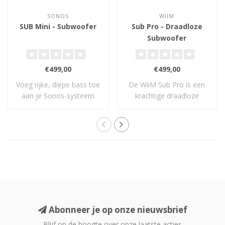
SONOS
WIIM
SUB Mini - Subwoofer
Sub Pro - Draadloze
Subwoofer
€499,00
€499,00
Voeg rijke, diepe bass toe
De WiiM Sub Pro is een
aan je Sonos-systeem
krachtige draadloze
met de compa..
subwoofer met 250..
Abonneer je op onze nieuwsbrief
Blijf op de hoogte over onze laatste acties