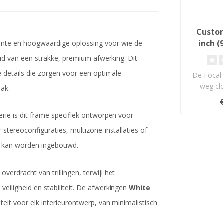
Custom
inch 
ante en hoogwaardige oplossing voor wie de
Inbou
d van een strakke, premium afwerking. Dit
 details die zorgen voor een optimale
De Focal 
weg clo
ak.
luidspreke
rie is dit frame specifiek ontworpen voor
 stereoconfiguraties, multizone-installaties of
t kan worden ingebouwd.
erdracht van trillingen, terwijl het
veiligheid en stabiliteit. De afwerkingen
White
liteit voor elk interieurontwerp, van minimalistisch