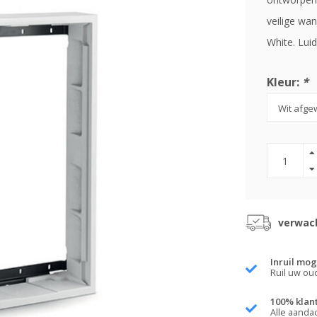
veilige wan
White. Lui
Kleur:
*
verwach
Inruil mog
Ruil uw ou
100% klan
Alle aanda