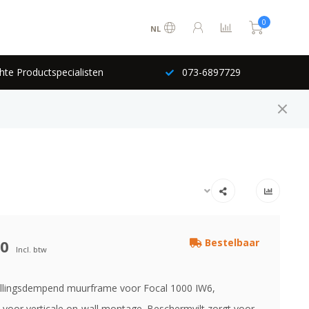
0
NL
hte Productspecialisten
073-6897729
00
Bestelbaar
Incl. btw
rillingsdempend muurframe voor Focal 1000 IW6,
voor verticale on-wall montage. Beschermvilt zorgt voor