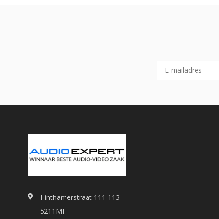
Hinthamerstraat 111-113
5211MH