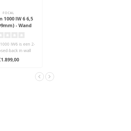
FOCAL
 1000 IW 6 6,5
(99mm) - Wand
w Luidspreker
1000 IW6 is een 2-
sed-back in-wall
r met Beryllium-twe..
€1.899,00