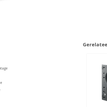
Gerelate
ntage
ie
e