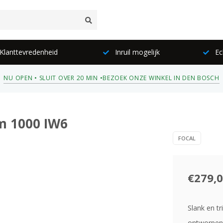
lanttevredenheid
Inruil mogelijk
Ec
NU OPEN • SLUIT OVER 20 MIN •
BEZOEK ONZE WINKEL IN DEN BOSCH
m 1000 IW6
FOCAL
€279,
Slank en t
ontworpen 