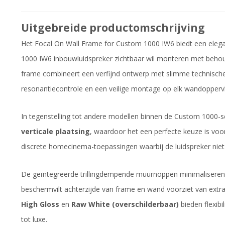
Uitgebreide productomschrijving
Het Focal On Wall Frame for Custom 1000 IW6 biedt een eleg
1000 IW6 inbouwluidspreker zichtbaar wil monteren met behou
frame combineert een verfijnd ontwerp met slimme technische
resonantiecontrole en een veilige montage op elk wandoppervl
In tegenstelling tot andere modellen binnen de Custom 1000-se
verticale plaatsing
, waardoor het een perfecte keuze is voor
discrete homecinema-toepassingen waarbij de luidspreker nie
De geïntegreerde trillingdempende muurnoppen minimaliseren ov
beschermvilt achterzijde van frame en wand voorziet van extra 
High Gloss
en
Raw White (overschilderbaar)
bieden flexibi
tot luxe.