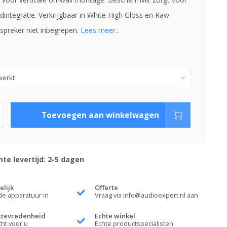
dintegratie. Verkrijgbaar in White High Gloss en Raw
dspreker niet inbegrepen.
Lees meer..
Toevoegen aan winkelwagen
te levertijd: 2-5 dagen
elijk
Offerte
de apparatuur in
Vraag via
info@audioexpert.nl
aan
ttevredenheid
Echte winkel
cht voor u
Echte productspecialisten