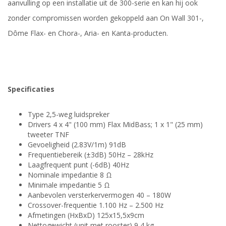
aanvulling op een installatie uit de 300-serie en kan hij ook
zonder compromissen worden gekoppeld aan On Wall 301-,
Dôme Flax- en Chora-, Aria- en Kanta-producten.
Specificaties
Type 2,5-weg luidspreker
Drivers 4 x 4" (100 mm) Flax MidBass; 1 x 1" (25 mm)
tweeter TNF
Gevoeligheid (2.83V/1m) 91dB
Frequentiebereik (±3dB) 50Hz – 28kHz
Laagfrequent punt (-6dB) 40Hz
Nominale impedantie 8 Ω
Minimale impedantie 5 Ω
Aanbevolen versterkervermogen 40 – 180W
Crossover-frequentie 1.100 Hz – 2.500 Hz
Afmetingen (HxBxD) 125x15,5x9cm
Nettogewicht (unit met rooster) 9,4 kg