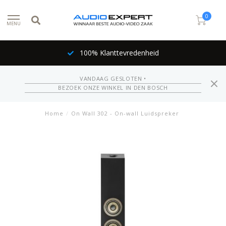
0
MENU
100% Klanttevredenheid
VANDAAG GESLOTEN •
BEZOEK ONZE WINKEL IN DEN BOSCH
Home
/
On Wall 302 - On-wall Luidspreker