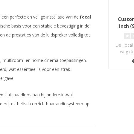
een perfecte en veilige installatie van de
Focal
Custom
inch 
sche basis voor een stabiele bevestiging in de
Inbou
e prestaties van de luidspreker volledig tot
De Focal 
weg clo
luidspreke
o-, multiroom- en home cinema-toepassingen.
erd, wat essentieel is voor een strak
eergave.
 sluit naadloos aan bij andere in-wall
reerd, esthetisch onzichtbaar audiosysteem op