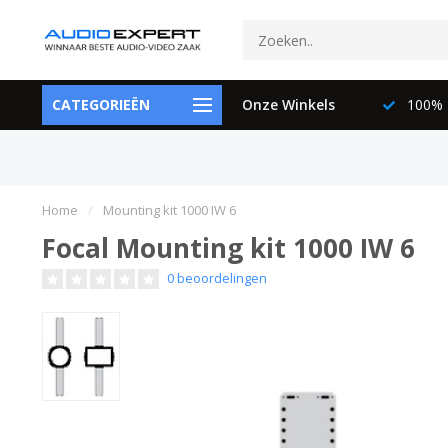
ctspecialisten
CATEGORIEËN
073-6897729
Onze Winkels
100% K
Home
/
Mounting kit 1000 IW 6
Focal Mounting kit 1000 IW 6
0 beoordelingen