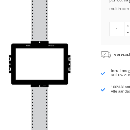
multiroom-
verwach
Inruil mog
Ruil uw ou
100% klan
Alle aanda