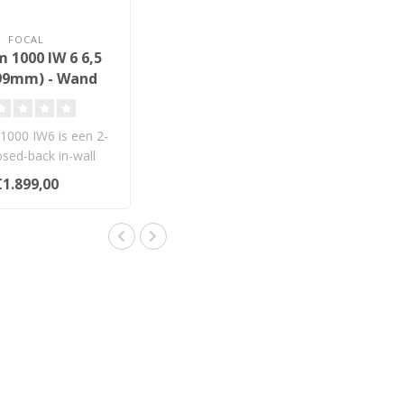
FOCAL
 1000 IW 6 6,5
(99mm) - Wand
w Luidspreker
1000 IW6 is een 2-
sed-back in-wall
r met Beryllium-twe..
€1.899,00