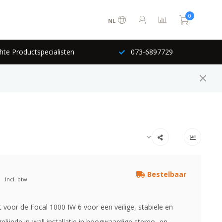
0
NL
hte Productspecialisten
073-6897729
Bestelbaar
Incl. btw
 voor de Focal 1000 IW 6 voor een veilige, stabiele en
gelijnde in-wall installatie in hoogwaardige stereo- en