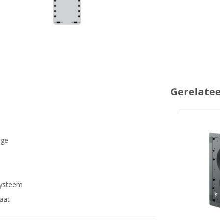
Gerelate
age
esysteem
taat