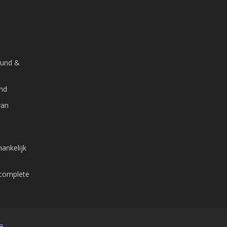
ound &
and
van
ankelijk
 complete