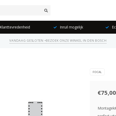
lanttevredenheid
Inruil mogelijk
Ec
VANDAAG GESLOTEN •
BEZOEK ONZE WINKEL IN DEN BOSCH
FOCAL
€75,00
Montagekit
perfect uit