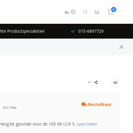
0
NL
hte Productspecialisten
073-6897729
Bestelbaar
Incl. btw
ting kit geschikt voor de 100 IW LCR 5.
Lees meer..