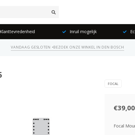
lanttevredenheid
Inruil mogelijk
Ec
VANDAAG GESLOTEN •
BEZOEK ONZE WINKEL IN DEN BOSCH
5
FOCAL
€39,00
Focal Moun