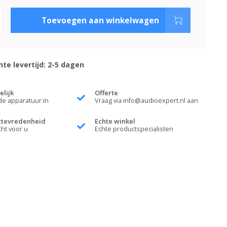
Toevoegen aan winkelwagen
te levertijd: 2-5 dagen
elijk
Offerte
de apparatuur in
Vraag via
info@audioexpert.nl
aan
ttevredenheid
Echte winkel
cht voor u
Echte productspecialisten