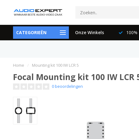
ctspecialisten
CATEGORIEËN
073-6897729
Onze Winkels
100% K
Home
/
Mounting kit 100 IW LCR 5
Focal Mounting kit 100 IW LCR 
0 beoordelingen