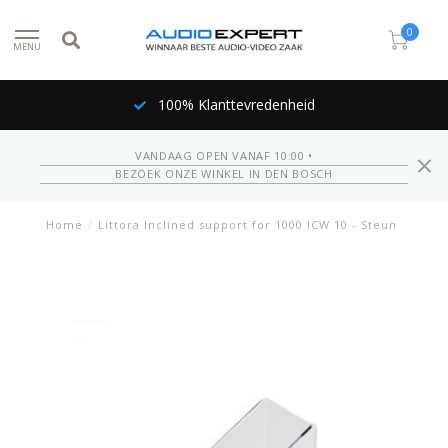
0
MENU
100% Klanttevredenheid
VANDAAG OPEN VANAF 10:00 •
BEZOEK ONZE WINKEL IN DEN BOSCH
Home
/
Littora Inclined support for 1000 ICW 10 - Steun