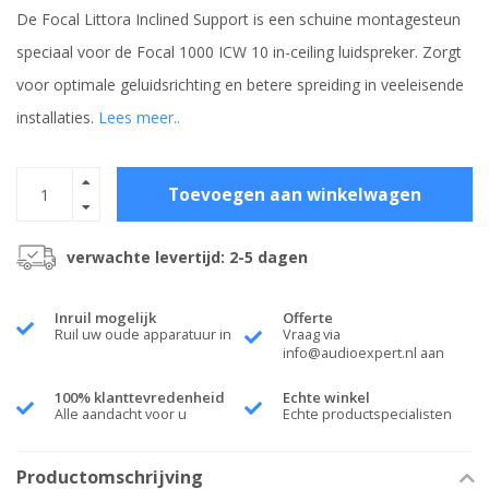
De Focal Littora Inclined Support is een schuine montage­steun
speciaal voor de Focal 1000 ICW 10 in-ceiling luidspreker. Zorgt
voor optimale geluidsrichting en betere spreiding in veeleisende
installaties.
Lees meer..
Toevoegen aan winkelwagen
verwachte levertijd: 2-5 dagen
Inruil mogelijk
Offerte
Ruil uw oude apparatuur in
Vraag via
info@audioexpert.nl
aan
100% klanttevredenheid
Echte winkel
Alle aandacht voor u
Echte productspecialisten
Productomschrijving