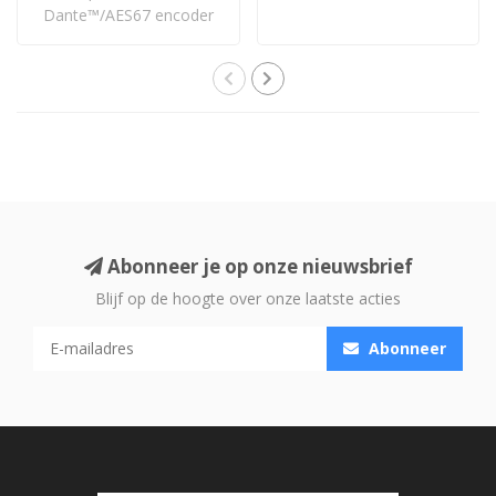
Dante™/AES67 encoder
met PoE die analoge ..
Abonneer je op onze nieuwsbrief
Blijf op de hoogte over onze laatste acties
Abonneer