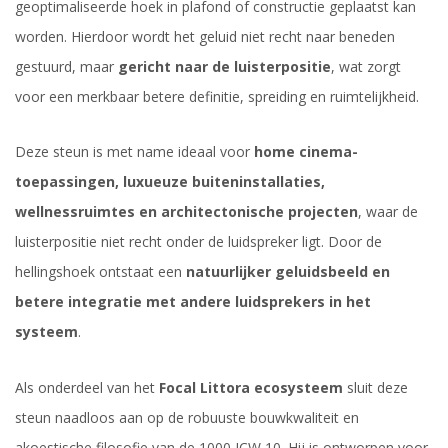
geoptimaliseerde hoek in plafond of constructie geplaatst kan
worden. Hierdoor wordt het geluid niet recht naar beneden
gestuurd, maar
gericht naar de luisterpositie
, wat zorgt
voor een merkbaar betere definitie, spreiding en ruimtelijkheid.
Deze steun is met name ideaal voor
home cinema-
toepassingen, luxueuze buiteninstallaties,
wellnessruimtes en architectonische projecten
, waar de
luisterpositie niet recht onder de luidspreker ligt. Door de
hellingshoek ontstaat een
natuurlijker geluidsbeeld en
betere integratie met andere luidsprekers in het
systeem
.
Als onderdeel van het
Focal Littora ecosysteem
sluit deze
steun naadloos aan op de robuuste bouwkwaliteit en
akoestische filosofie van de 1000 ICW 10. Hij is ontworpen voor