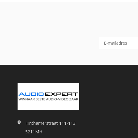
Hinthamerstraat 111-113
5211MH