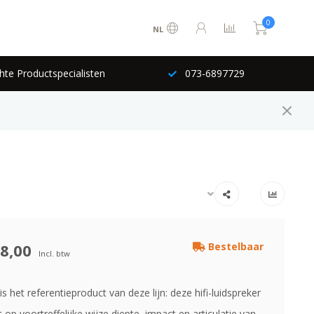
0
NL
hte Productspecialisten
073-6897729
8,00
Bestelbaar
Incl. btw
s het referentieproduct van deze lijn: deze hifi-luidspreker
op voortreffelijke wijze diepte, impact en articulatie van