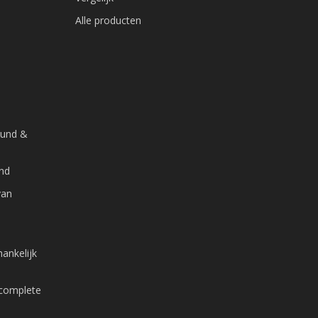
Alle producten
ound &
and
van
ankelijk
 complete