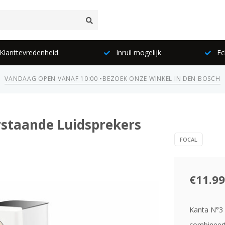
lanttevredenheid
Inruil mogelijk
Ec
VANDAAG OPEN VANAF 10:00 •
BEZOEK ONZE WINKEL IN DEN BOSCH
erstaande Luidsprekers
FOCAL
€11.99
Kanta N°3 i
combineert 