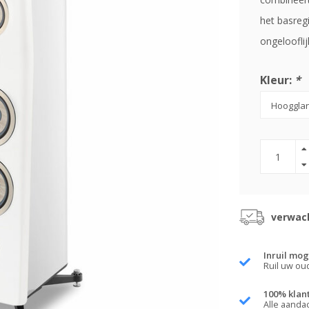
het basregi
ongelooflij
Kleur:
*
verwach
Inruil mog
Ruil uw ou
100% klan
Alle aanda