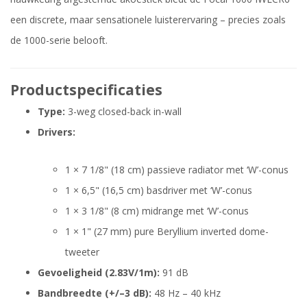
een discrete, maar sensationele luisterervaring – precies zoals
de 1000-serie belooft.
Productspecificaties
Type:
3-weg closed-back in-wall
Drivers:
1 × 7 1/8" (18 cm) passieve radiator met ‘W’-conus
1 × 6,5" (16,5 cm) basdriver met ‘W’-conus
1 × 3 1/8" (8 cm) midrange met ‘W’-conus
1 × 1" (27 mm) pure Beryllium inverted dome-
tweeter
Gevoeligheid (2.83V/1m):
91 dB
Bandbreedte (+/–3 dB):
48 Hz – 40 kHz