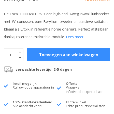
Incl. btw
De Focal 1000 IWLCR6 is een high-end 3-weg in-wall luidspreker
met ‘W’-conussen, pure Beryllium-tweeter en passieve radiator.
Ideaal als L/C/R in referentie home cinema’s. Perfect afstelbaar
dankzij roterende mid/treble-module.
Lees meer..
Toevoegen aan winkelwagen
verwachte levertijd: 2-5 dagen
Inruil mogelijk
Offerte
Ruil uw oude apparatuur in
Vraag via
info@audioexpert.nl
aan
100% klanttevredenheid
Echte winkel
Alle aandacht voor u
Echte productspecialisten