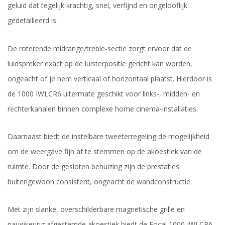
geluid dat tegelijk krachtig, snel, verfijnd en ongelooflijk
gedetailleerd is.
De roterende midrange/treble-sectie zorgt ervoor dat de
luidspreker exact op de luisterpositie gericht kan worden,
ongeacht of je hem verticaal of horizontaal plaatst. Hierdoor is
de 1000 IWLCR6 uitermate geschikt voor links-, midden- en
rechterkanalen binnen complexe home cinema-installaties.
Daarnaast biedt de instelbare tweeterregeling de mogelijkheid
om de weergave fijn af te stemmen op de akoestiek van de
ruimte. Door de gesloten behuizing zijn de prestaties
buitengewoon consistent, ongeacht de wandconstructie.
Met zijn slanke, overschilderbare magnetische grille en
nauwkeurig afgestemde akoestiek biedt de Focal 1000 IWLCR6