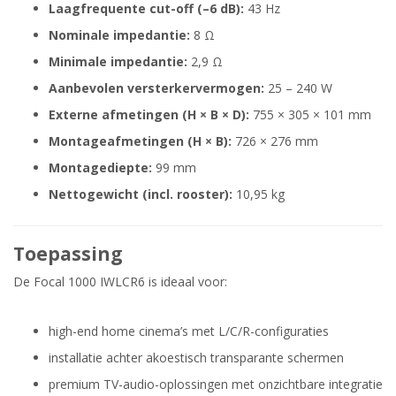
Laagfrequente cut-off (–6 dB):
43 Hz
Nominale impedantie:
8 Ω
Minimale impedantie:
2,9 Ω
Aanbevolen versterkervermogen:
25 – 240 W
Externe afmetingen (H × B × D):
755 × 305 × 101 mm
Montageafmetingen (H × B):
726 × 276 mm
Montagediepte:
99 mm
Nettogewicht (incl. rooster):
10,95 kg
Toepassing
De Focal 1000 IWLCR6 is ideaal voor:
high-end home cinema’s met L/C/R-configuraties
installatie achter akoestisch transparante schermen
premium TV-audio-oplossingen met onzichtbare integratie