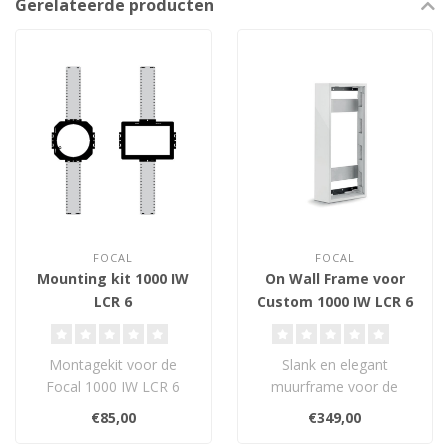
Gerelateerde producten
FOCAL
FOCAL
Mounting kit 1000 IW
On Wall Frame voor
LCR 6
Custom 1000 IW LCR 6
Montagekit voor de
Slank en elegant
Focal 1000 IW LCR 6
muurframe voor de
voor een veilige, stabiele
Focal 1000 IW LCR 6,
€85,00
€349,00
en perfect uit..
met trillingdempende