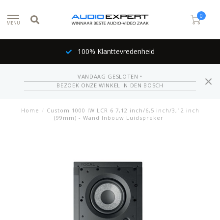
0
MENU
100% Klanttevredenheid
VANDAAG GESLOTEN •
BEZOEK ONZE WINKEL IN DEN BOSCH
Home
/
Custom 1000 IW LCR 6 7,12 inch/6,5 inch/3,12 inch
(99mm) - Wand Inbouw Luidspreker