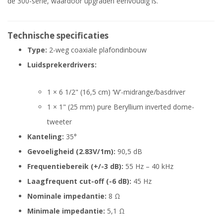
de 300-serie, waardoor upgraden eenvoudig is.
Technische specificaties
Type:
2-weg coaxiale plafondinbouw
Luidsprekerdrivers:
1 × 6 1/2" (16,5 cm) ‘W’-midrange/basdriver
1 × 1" (25 mm) pure Beryllium inverted dome-
tweeter
Kanteling:
35°
Gevoeligheid (2.83V/1m):
90,5 dB
Frequentiebereik (+/-3 dB):
55 Hz – 40 kHz
Laagfrequent cut-off (-6 dB):
45 Hz
Nominale impedantie:
8 Ω
Minimale impedantie:
5,1 Ω