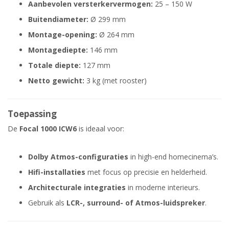
Aanbevolen versterkervermogen:
25 – 150 W
Buitendiameter:
Ø 299 mm
Montage-opening:
Ø 264 mm
Montagediepte:
146 mm
Totale diepte:
127 mm
Netto gewicht:
3 kg (met rooster)
Toepassing
De
Focal 1000 ICW6
is ideaal voor:
Dolby Atmos-configuraties
in high-end homecinema’s.
Hifi-installaties
met focus op precisie en helderheid.
Architecturale integraties
in moderne interieurs.
Gebruik als
LCR-, surround- of Atmos-luidspreker
.