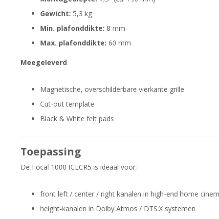
Gewicht:
5,3 kg
Min. plafonddikte:
8 mm
Max. plafonddikte:
60 mm
Meegeleverd
Magnetische, overschilderbare vierkante grille
Cut-out template
Black & White felt pads
Toepassing
De Focal 1000 ICLCR5 is ideaal voor:
front left / center / right kanalen in high-end home cine
height-kanalen in Dolby Atmos / DTS:X systemen