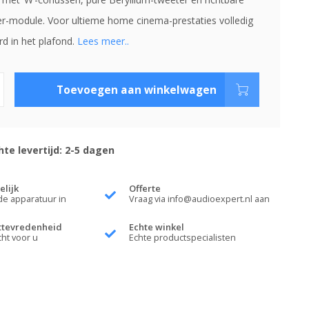
r-module. Voor ultieme home cinema-prestaties volledig
rd in het plafond.
Lees meer..
Toevoegen aan winkelwagen
te levertijd: 2-5 dagen
elijk
Offerte
de apparatuur in
Vraag via
info@audioexpert.nl
aan
ttevredenheid
Echte winkel
cht voor u
Echte productspecialisten