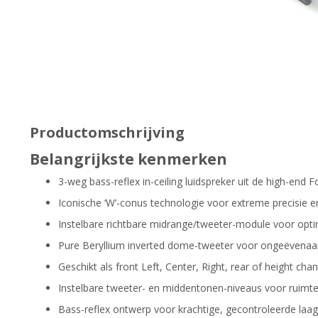
Productomschrijving
Belangrijkste kenmerken
3-weg bass-reflex in-ceiling luidspreker uit de high-end F
Iconische ‘W’-conus technologie voor extreme precisie 
Instelbare richtbare midrange/tweeter-module voor opt
Pure Beryllium inverted dome-tweeter voor ongeëvenaa
Geschikt als front Left, Center, Right, rear of height cha
Instelbare tweeter- en middentonen-niveaus voor ruimtel
Bass-reflex ontwerp voor krachtige, gecontroleerde la