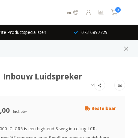
0
NL
hte Productspecialisten
073-6897729
nd Inbouw Luidspreker
,00
Bestelbaar
Incl. btw
000 ICLCR5 is een high-end 3-weg in-ceiling LCR-
r met ‘W’-conussen, pure Beryllium-tweeter en richtbare