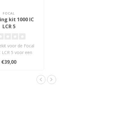
FOCAL
ng kit 1000 IC
LCR 5
kit voor de Focal
C LCR 5 voor een
abiele en perfect uit..
€39,00