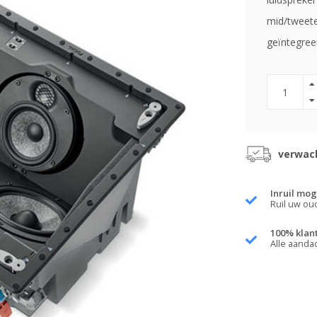
mid/tweete
geïntegree
verwach
Inruil mog
Ruil uw ou
100% klan
Alle aanda