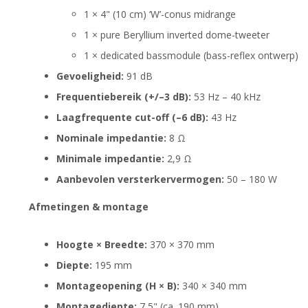
1 × 4" (10 cm) ‘W’-conus midrange
1 × pure Beryllium inverted dome-tweeter
1 × dedicated bassmodule (bass-reflex ontwerp)
Gevoeligheid:
91 dB
Frequentiebereik (+/–3 dB):
53 Hz – 40 kHz
Laagfrequente cut-off (–6 dB):
43 Hz
Nominale impedantie:
8 Ω
Minimale impedantie:
2,9 Ω
Aanbevolen versterkervermogen:
50 – 180 W
Afmetingen & montage
Hoogte × Breedte:
370 × 370 mm
Diepte:
195 mm
Montageopening (H × B):
340 × 340 mm
Montagediepte:
7,5" (ca. 190 mm)