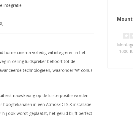
e integratie
Mounti
s)
Montage
1000 I
d home cinema volledig wil integreren in het
veilige, st
eg in-ceiling luidspreker behoort tot de
eavanceerde technologieën, waaronder ‘W’-conus
iterst nauwkeurig op de luisterpositie worden
 voor hoogtekanalen in een Atmos/DTS:X-installatie
ij ook wordt geplaatst, het geluid blijft perfect