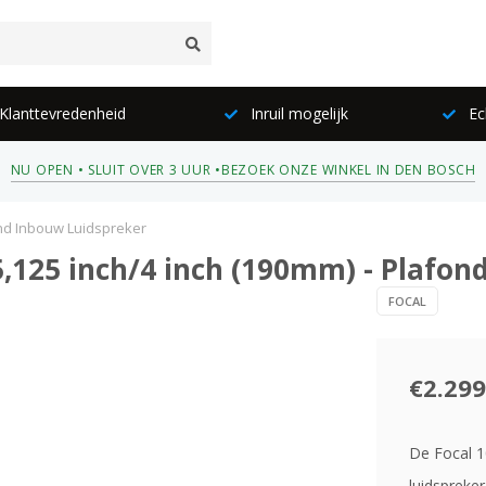
lanttevredenheid
Inruil mogelijk
Ec
NU OPEN • SLUIT OVER 3 UUR •
BEZOEK ONZE WINKEL IN DEN BOSCH
ond Inbouw Luidspreker
5,125 inch/4 inch (190mm) - Plafo
FOCAL
€2.299
De Focal 1
luidspreke