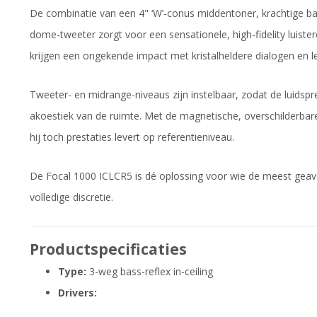
De combinatie van een 4" ‘W’-conus middentoner, krachtige bas
dome-tweeter zorgt voor een sensationele, high-fidelity luister
krijgen een ongekende impact met kristalheldere dialogen en l
Tweeter- en midrange-niveaus zijn instelbaar, zodat de luids
akoestiek van de ruimte. Met de magnetische, overschilderbare gr
hij toch prestaties levert op referentieniveau.
De Focal 1000 ICLCR5 is dé oplossing voor wie de meest ge
volledige discretie.
Productspecificaties
Type:
3-weg bass-reflex in-ceiling
Drivers: