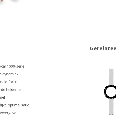
Gerelate
ocal 1000-serie
en dynamiek
imale focus
rde helderheid
nnel
ijke optimalisatie
agweergave