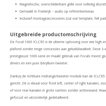
Magnetische, overschilderbare grille voor volledig discret
Gemaakt in Frankrijk – audio op referentieniveau
Inclusief montageaccessoires (cut-out template, felt pad
Uitgebreide productomschrijving
De Focal 1000 ICLCR5 is de ultieme oplossing voor wie high-en
plafond zonder enige concessies aan geluidskwaliteit. Deze 3-w
prestigieuze 1000-serie en maakt gebruik van Focals meest g
drivers en een pure Beryllium-tweeter.
Dankzij de richtbare midrange/tweeter-module kan de ICLCR5 u
gericht. Dit is ideaal voor front left, center of right kanalen,
of voor rear-kanalen in grote ruimtes zonder achterwand. Waar h
gefocust en uitzonderlijk gedetailleerd.