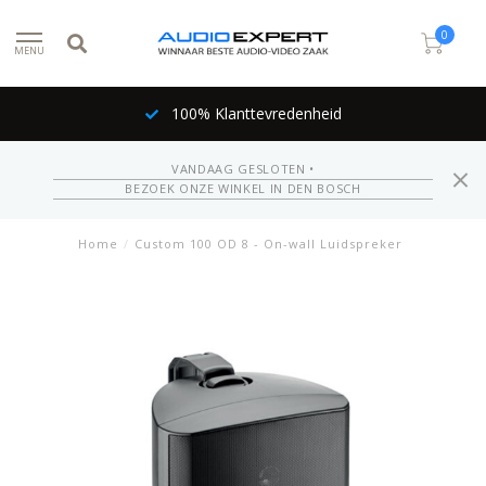
0
MENU
100% Klanttevredenheid
VANDAAG GESLOTEN •
BEZOEK ONZE WINKEL IN DEN BOSCH
Home
/
Custom 100 OD 8 - On-wall Luidspreker