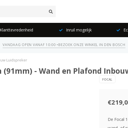
lanttevredenheid
Inruil mogelijk
Ec
VANDAAG OPEN VANAF 10:00 •
BEZOEK ONZE WINKEL IN DEN BOSCH
ouw Luidspreker
ch (91mm) - Wand en Plafond Inbou
FOCAL
€219,
De Focal 1
wand- of p