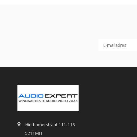
Hinthamerstraat 111-113
5211MH