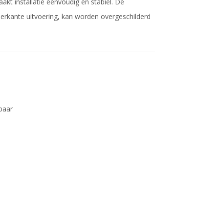
t installatie eenvoudig en stabiel. De
vierkante uitvoering, kan worden overgeschilderd
baar