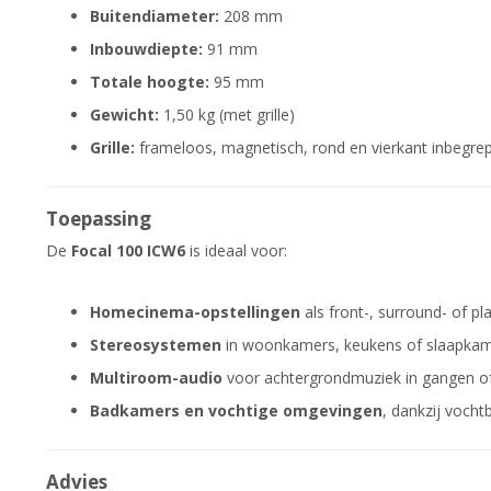
Buitendiameter:
208 mm
Inbouwdiepte:
91 mm
Totale hoogte:
95 mm
Gewicht:
1,50 kg (met grille)
Grille:
frameloos, magnetisch, rond en vierkant inbegrep
Toepassing
De
Focal 100 ICW6
is ideaal voor:
Homecinema-opstellingen
als front-, surround- of p
Stereosystemen
in woonkamers, keukens of slaapkam
Multiroom-audio
voor achtergrondmuziek in gangen of
Badkamers en vochtige omgevingen
, dankzij voch
Advies