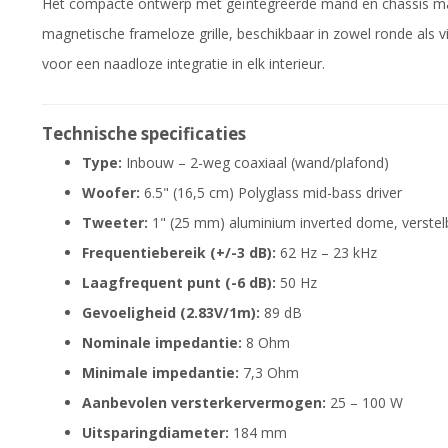
Het compacte ontwerp met geïntegreerde mand en chassis maak
magnetische frameloze grille, beschikbaar in zowel ronde als 
voor een naadloze integratie in elk interieur.
Technische specificaties
Type:
Inbouw – 2-weg coaxiaal (wand/plafond)
Woofer:
6.5" (16,5 cm) Polyglass mid-bass driver
Tweeter:
1" (25 mm) aluminium inverted dome, verstel
Frequentiebereik (+/-3 dB):
62 Hz – 23 kHz
Laagfrequent punt (-6 dB):
50 Hz
Gevoeligheid (2.83V/1m):
89 dB
Nominale impedantie:
8 Ohm
Minimale impedantie:
7,3 Ohm
Aanbevolen versterkervermogen:
25 – 100 W
Uitsparingdiameter:
184 mm