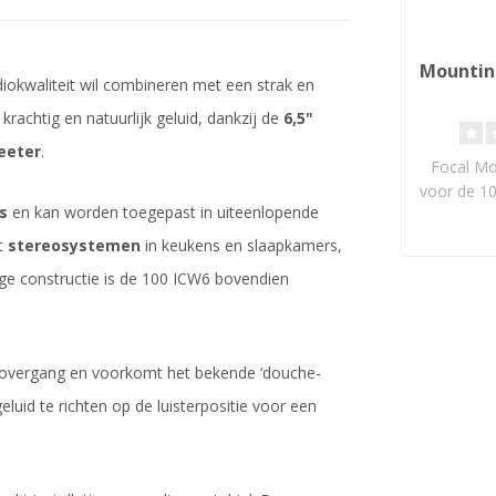
Mounting
okwaliteit wil combineren met een strak en
rachtig en natuurlijk geluid, dankzij de
6,5"
eeter
.
Focal Mou
voor de 10
s
en kan worden toegepast in uiteenlopende
t
stereosystemen
in keukens en slaapkamers,
ige constructie is de 100 ICW6 bovendien
eovergang en voorkomt het bekende ‘douche-
uid te richten op de luisterpositie voor een