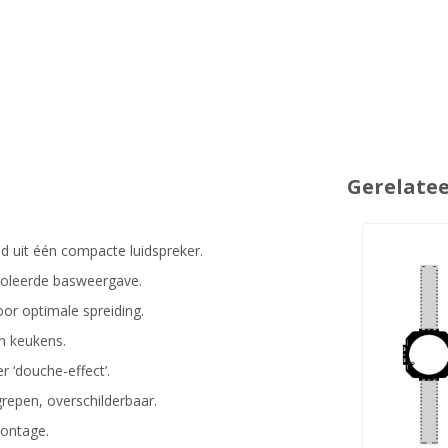
Gerelate
d uit één compacte luidspreker.
roleerde basweergave.
or optimale spreiding.
n keukens.
 ‘douche-effect’.
repen, overschilderbaar.
ontage.