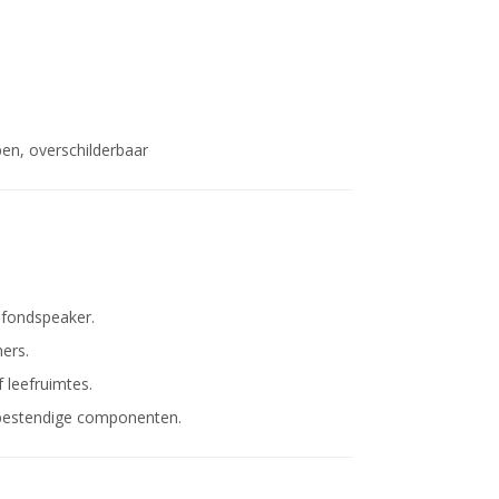
en, overschilderbaar
lafondspeaker.
ers.
 leefruimtes.
tbestendige componenten.