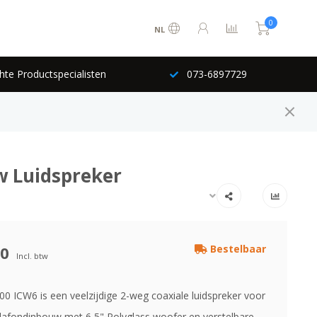
0
NL
hte Productspecialisten
073-6897729
w Luidspreker
00
Bestelbaar
Incl. btw
00 ICW6 is een veelzijdige 2-weg coaxiale luidspreker voor
lafondinbouw met 6,5" Polyglass woofer en verstelbare