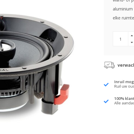
aluminium 
elke ruimte
verwach
Inruil mog
Ruil uw ou
100% klan
Alle aanda