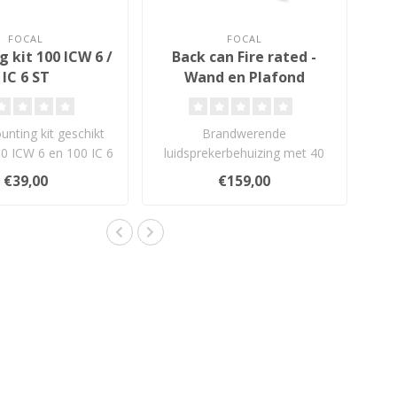
FOCAL
FOCAL
 kit 100 ICW 6 /
Back can Fire rated -
IC 6 ST
Wand en Plafond
Inbouwbox
nting kit geschikt
Brandwerende
0 ICW 6 en 100 IC 6
luidsprekerbehuizing met 40
ST...
mm keramische vezelisolatie
€39,00
€159,00
voor maxima..