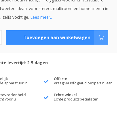
tweeter. Ideaal voor stereo, multiroom en homecinema in
, zelfs vochtige.
Lees meer..
Toevoegen aan winkelwagen
te levertijd: 2-5 dagen
elijk
Offerte
de apparatuur in
Vraag via
info@audioexpert.nl
aan
ttevredenheid
Echte winkel
cht voor u
Echte productspecialisten