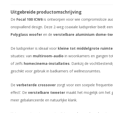
Uitgebreide productomschrijving
De
Focal 100 ICW6
is ontworpen voor wie compromisloze audi
onopvallend design. Deze 2-weg coaxiale luidspreker biedt een k
Polyglass woofer
en de
verstelbare aluminium dome-tw
De luidspreker is ideaal voor
kleine tot middelgrote ruimte
situaties: van
multiroom-audio
in woonkamers en gangen to
of zelfs
homecinema-installaties
. Dankzij de vochtbestend
geschikt voor gebruik in badkamers of wellnessruimtes.
De
verbeterde crossover
zorgt voor een soepele frequenti
effect’. De
verstelbare tweeter
maakt het mogelijk om het gel
meer gebalanceerde en natuurlijke klank.