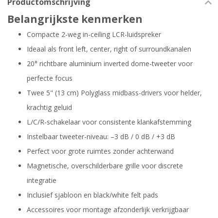
Productomschrijving
Belangrijkste kenmerken
Compacte 2-weg in-ceiling LCR-luidspreker
Ideaal als front left, center, right of surroundkanalen
20° richtbare aluminium inverted dome-tweeter voor
perfecte focus
Twee 5" (13 cm) Polyglass midbass-drivers voor helder,
krachtig geluid
L/C/R-schakelaar voor consistente klankafstemming
Instelbaar tweeter-niveau: –3 dB / 0 dB / +3 dB
Perfect voor grote ruimtes zonder achterwand
Magnetische, overschilderbare grille voor discrete
integratie
Inclusief sjabloon en black/white felt pads
Accessoires voor montage afzonderlijk verkrijgbaar