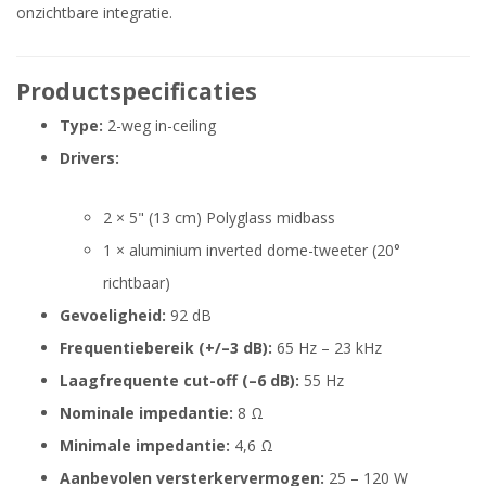
onzichtbare integratie.
Productspecificaties
Type:
2-weg in-ceiling
Drivers:
2 × 5" (13 cm) Polyglass midbass
1 × aluminium inverted dome-tweeter (20°
richtbaar)
Gevoeligheid:
92 dB
Frequentiebereik (+/–3 dB):
65 Hz – 23 kHz
Laagfrequente cut-off (–6 dB):
55 Hz
Nominale impedantie:
8 Ω
Minimale impedantie:
4,6 Ω
Aanbevolen versterkervermogen:
25 – 120 W