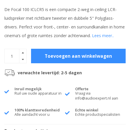
De Focal 100 ICLCR5 is een compacte 2-weg in-ceiling LCR-
luidspreker met richtbare tweeter en dubbele 5" Polyglass-
drivers. Perfect voor front-, center- en surroundkanalen in home
cinema’s of grote ruimtes zonder achterwand.
Lees meer..
Toevoegen aan winkelwagen
verwachte levertijd: 2-5 dagen
Inruil mogelijk
Offerte
Ruil uw oude apparatuur in
Vraag via
info@audioexpert.nl
aan
100% klanttevredenheid
Echte winkel
Alle aandacht voor u
Echte productspecialisten