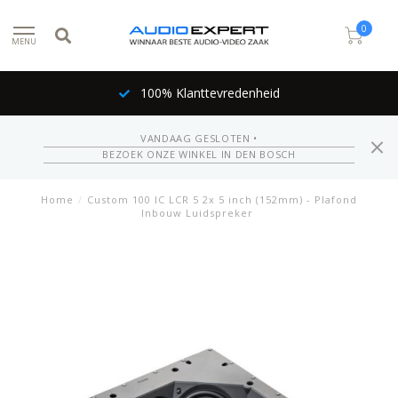
0
MENU
100% Klanttevredenheid
VANDAAG GESLOTEN •
BEZOEK ONZE WINKEL IN DEN BOSCH
Home
/
Custom 100 IC LCR 5 2x 5 inch (152mm) - Plafond
Inbouw Luidspreker