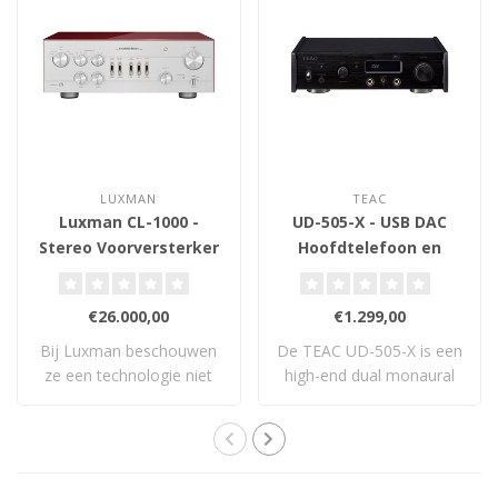
LUXMAN
TEAC
Luxman CL-1000 -
UD-505-X - USB DAC
Stereo Voorversterker
Hoofdtelefoon en
Voorversterker
€26.000,00
€1.299,00
Bij Luxman beschouwen
De TEAC UD-505-X is een
ze een technologie niet
high-end dual monaural
als ‘geavancee..
USB DAC en vo..