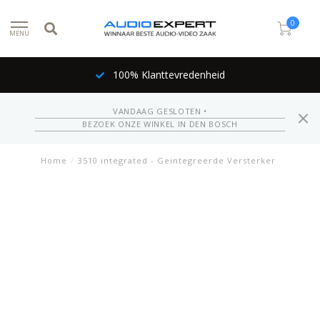
0
MENU
100% Klanttevredenheid
VANDAAG GESLOTEN •
BEZOEK ONZE WINKEL IN DEN BOSCH
Home
/
3510 integrated - Geintegreerde Versterker