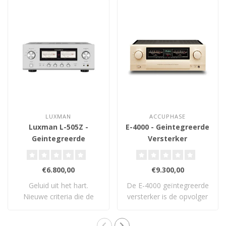
LUXMAN
ACCUPHASE
Luxman L-505Z -
E-4000 - Geintegreerde
Geintegreerde
Versterker
Versterker
€6.800,00
€9.300,00
Geluid uit het hart.
De E-4000 geïntegreerde
Nieuwe criteria die de
versterker is de opvolger
standaard opnieu..
van Accuph..