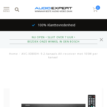
0
MENU
Inruil mogelijk
NU OPEN • SLUIT OVER 7 UUR •
BEZOEK ONZE WINKEL IN DEN BOSCH
Home
/
AVC-X3800H: 9.2-kanaals AV-receiver met 105W per
kanaal