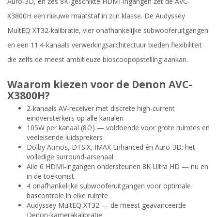
Auro-3D, en zes 8K-geschikte HDMI-ingangen zet de AVC-
X3800H een nieuwe maatstaf in zijn klasse. De Audyssey
MultEQ XT32-kalibratie, vier onafhankelijke subwooferuitgangen
en een 11.4-kanaals verwerkingsarchitectuur bieden flexibiliteit
die zelfs de meest ambitieuze bioscoopopstelling aankan.
Waarom kiezen voor de Denon AVC-
X3800H?
2-kanaals AV-receiver met discrete high-current
eindversterkers op alle kanalen
105W per kanaal (8Ω) — voldoende voor grote ruimtes en
veeleisende luidsprekers
Dolby Atmos, DTS:X, IMAX Enhanced én Auro-3D: het
volledige surround-arsenaal
Alle 6 HDMI-ingangen ondersteunen 8K Ultra HD — nu en
in de toekomst
4 onafhankelijke subwooferuitgangen voor optimale
bascontrole in elke ruimte
Audyssey MultEQ XT32 — de meest geavanceerde
Denon-kamerakalibratie