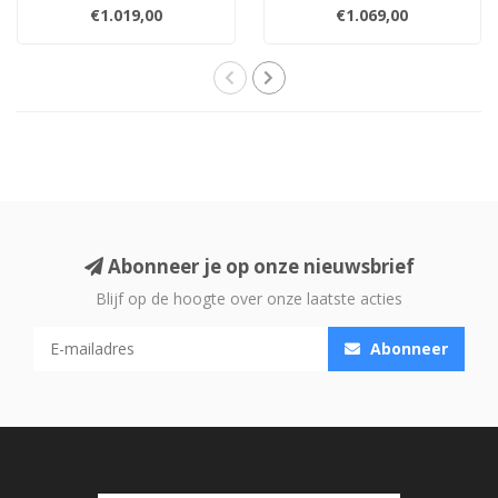
receiver met 95W/kn,
AV-receiver met 95W/kn,
€1.019,00
€1.069,00
Dolby Atmos, DTS:..
Dolby Atmos, ..
Abonneer je op onze nieuwsbrief
Blijf op de hoogte over onze laatste acties
Abonneer