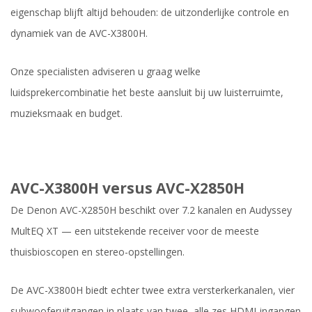
eigenschap blijft altijd behouden: de uitzonderlijke controle en
dynamiek van de AVC-X3800H.
Onze specialisten adviseren u graag welke
luidsprekercombinatie het beste aansluit bij uw luisterruimte,
muzieksmaak en budget.
AVC-X3800H versus AVC-X2850H
De Denon AVC-X2850H beschikt over 7.2 kanalen en Audyssey
MultEQ XT — een uitstekende receiver voor de meeste
thuisbioscopen en stereo-opstellingen.
De AVC-X3800H biedt echter twee extra versterkerkanalen, vier
subwooferuitgangen in plaats van twee, alle zes HDMI-ingangen