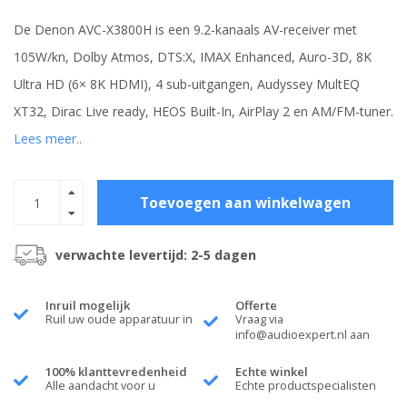
De Denon AVC-X3800H is een 9.2-kanaals AV-receiver met
105W/kn, Dolby Atmos, DTS:X, IMAX Enhanced, Auro-3D, 8K
Ultra HD (6× 8K HDMI), 4 sub-uitgangen, Audyssey MultEQ
XT32, Dirac Live ready, HEOS Built-In, AirPlay 2 en AM/FM-tuner.
Lees meer..
Toevoegen aan winkelwagen
verwachte levertijd: 2-5 dagen
Inruil mogelijk
Offerte
Ruil uw oude apparatuur in
Vraag via
info@audioexpert.nl
aan
100% klanttevredenheid
Echte winkel
Alle aandacht voor u
Echte productspecialisten