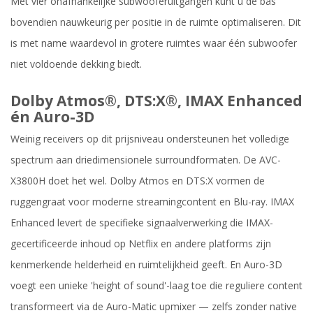
Met vier onafhankelijke subwooferuitgangen kunt u de bas
bovendien nauwkeurig per positie in de ruimte optimaliseren. Dit
is met name waardevol in grotere ruimtes waar één subwoofer
niet voldoende dekking biedt.
Dolby Atmos®, DTS:X®, IMAX Enhanced
én Auro-3D
Weinig receivers op dit prijsniveau ondersteunen het volledige
spectrum aan driedimensionele surroundformaten. De AVC-
X3800H doet het wel. Dolby Atmos en DTS:X vormen de
ruggengraat voor moderne streamingcontent en Blu-ray. IMAX
Enhanced levert de specifieke signaalverwerking die IMAX-
gecertificeerde inhoud op Netflix en andere platforms zijn
kenmerkende helderheid en ruimtelijkheid geeft. En Auro-3D
voegt een unieke 'height of sound'-laag toe die reguliere content
transformeert via de Auro-Matic upmixer — zelfs zonder native