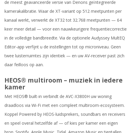
de meest geavanceerde versie van Denons geïntegreerde
kamerakalibratie. Waar de XT-variant op 512 meetpunten per
kanaal werkt, verwerkt de XT32 tot 32.768 meetpunten — 64
keer meer detail — voor een nauwkeurigere frequentiecorrectie
in de volledige bandbreedte. Via de optionele Audyssey MultEQ
Editor-app verfijnt u de instellingen tot op microniveau. Geen
twee luisterruimtes zijn identiek — en uw AV-receiver past zich
daar feilloos op aan.
HEOS® multiroom – muziek in iedere
kamer
Met HEOS® built-in verbindt de AVC-X3800H uw woning
draadloos via Wi-Fi met een compleet multiroom-ecosysteem.
Koppel Powered by HEOS-luidsprekers, soundbars en receivers
en speel overal hetzelfde af — of kies per kamer een eigen
bron. Spotify, Apple Music, Tidal, Amazon Music en tientallen