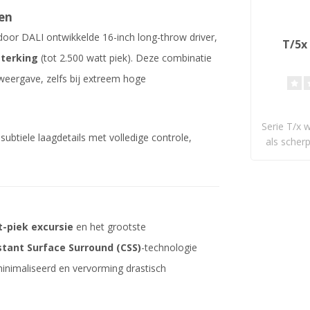
en
oor DALI ontwikkelde 16-inch long-throw driver,
T/5x
sterking
(tot 2.500 watt piek). Deze combinatie
sweergave, zelfs bij extreem hoge
Serie T/x 
ubtiele laagdetails met volledige controle,
als scherp
-piek excursie
en het grootste
tant Surface Surround (CSS)
-technologie
minimaliseerd en vervorming drastisch