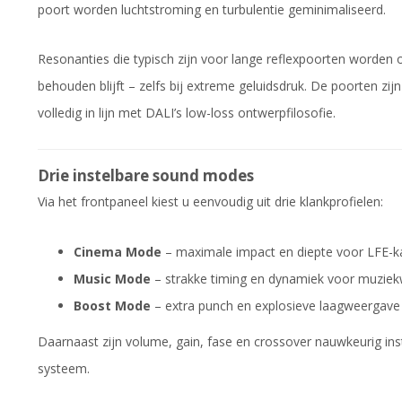
poort worden luchtstroming en turbulentie geminimaliseerd.
Resonanties die typisch zijn voor lange reflexpoorten worden o
behouden blijft – zelfs bij extreme geluidsdruk. De poorten zi
volledig in lijn met DALI’s low-loss ontwerpfilosofie.
Drie instelbare sound modes
Via het frontpaneel kiest u eenvoudig uit drie klankprofielen:
Cinema Mode
– maximale impact en diepte voor LFE-k
Music Mode
– strakke timing en dynamiek voor muzie
Boost Mode
– extra punch en explosieve laagweergave
Daarnaast zijn volume, gain, fase en crossover nauwkeurig in
systeem.