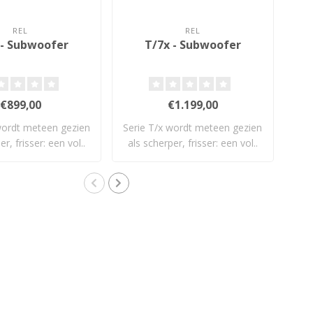
REL
REL
 - Subwoofer
T/7x - Subwoofer
€899,00
€1.199,00
wordt meteen gezien
Serie T/x wordt meteen gezien
er, frisser: een vol..
als scherper, frisser: een vol..
opz