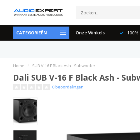
ctspecialisten
CATEGORIEËN
073-6897729
Onze Winkels
100% K
Home
/
SUB V-16 F Black Ash - Subwoofer
Dali SUB V-16 F Black Ash - Su
0 beoordelingen