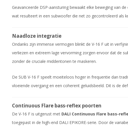
Geavanceerde DSP-aansturing bewaakt elke beweging van de driv
wat resulteert in een subwoofer die net zo gecontroleerd als kra
Naadloze integratie
Ondanks zijn immense vermogen blinkt de V-16 F uit in verfijni
verliezen en extreem lage vervorming zorgen ervoor dat de su
zonder de cruciale middentonen te maskeren.
De SUB V-16 F speelt moeiteloos hoger in frequentie dan trad
vloeiende overgang en een coherent geluidsbeeld. Dit is de def
Continuous Flare bass-reflex poorten
De V-16 F is uitgerust met
DALI Continuous Flare bass-refl
toegepast in de high-end DALI EPIKORE-serie. Door de variabel