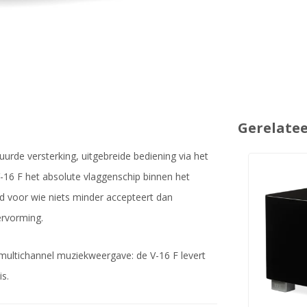
Gerelate
rde versterking, uitgebreide bediening via het
6 F het absolute vlaggenschip binnen het
 voor wie niets minder accepteert dan
ervorming.
multichannel muziekweergave: de V-16 F levert
is.