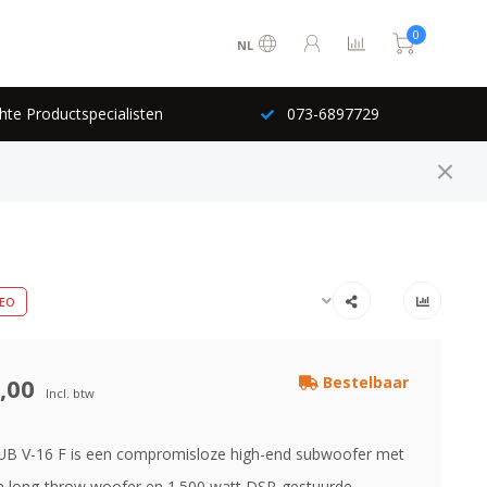
0
NL
hte Productspecialisten
073-6897729
EO
,00
Bestelbaar
Incl. btw
B V-16 F is een compromisloze high-end subwoofer met
h long-throw woofer en 1.500 watt DSP-gestuurde