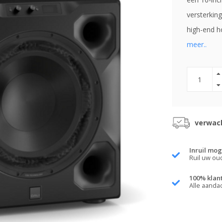
versterking
high-end 
meer..
verwach
Inruil mog
Ruil uw ou
100% klan
Alle aanda