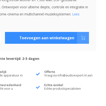
. Ontworpen voor ultieme diepte, controle en integratie in
home-cinema en multichannel muzieksystemen.
Lees
Toevoegen aan winkelwagen
te levertijd: 2-5 dagen
elijk
Offerte
de apparatuur in
Vraag via
info@audioexpert.nl
aan
ttevredenheid
Echte winkel
cht voor u
Echte productspecialisten