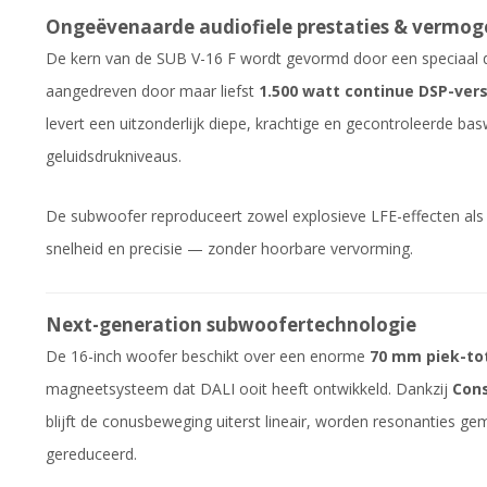
Ongeëvenaarde audiofiele prestaties & vermog
De kern van de SUB V-16 F wordt gevormd door een speciaal d
aangedreven door maar liefst
1.500 watt continue DSP-ver
levert een uitzonderlijk diepe, krachtige en gecontroleerde ba
geluidsdrukniveaus.
De subwoofer reproduceert zowel explosieve LFE-effecten als s
snelheid en precisie — zonder hoorbare vervorming.
Next-generation subwoofertechnologie
De 16-inch woofer beschikt over een enorme
70 mm piek-tot
magneetsysteem dat DALI ooit heeft ontwikkeld. Dankzij
Cons
blijft de conusbeweging uiterst lineair, worden resonanties ge
gereduceerd.