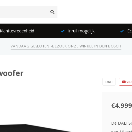
lanttevredenheid
Inruil mogelijk
Ec
VANDAAG GESLOTEN •
BEZOEK ONZE WINKEL IN DEN BOSCH
bwoofer
DALI
VID
€4.999
De DALI SU
een 16-inc