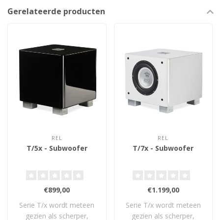
Gerelateerde producten
REL
REL
T/5x - Subwoofer
T/7x - Subwoofer
€899,00
€1.199,00
Serie T/x wordt meteen
Serie T/x wordt meteen
gezien als scherper,
gezien als scherper,