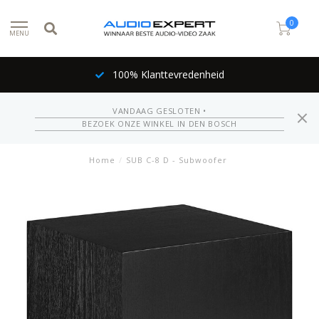
0
MENU
100% Klanttevredenheid
VANDAAG GESLOTEN •
BEZOEK ONZE WINKEL IN DEN BOSCH
Home
/
SUB C-8 D - Subwoofer