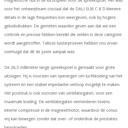
magnetische flux in de luchtspleet voor de spreekspoel. Het was
voor het ontwerpteam cruciaal dat de DALI SUB C-8 D kleinere
details in de lage frequenties kon weergeven, ook bij hogere
geluidsdrukken. De gemeten waarden geven aan dat we een
controle en precisie hebben bereikt die zelden in deze categorie
wordt aangetroffen. Talloze luisterproeven hebben ons ervan
overtuigd dat dit de juiste aanpak was.
De 26,5 millimeter lange spreekspoel is gemaakt voor grote
uitslagen. Hij is voorzien van openingen om luchtkoeling van het
systeem en een stabiel impedantie-verloop mogelijk te maken.
Het poolstuk is ook voorzien van ventilatiegaten, voor een
maximale koeling. De ventilatiegaten verminderen tevens
interne compressie in de magneetmotor, waardoor de conus
vrij kan bewegen zonder dat over- of onderdruk de prestaties
beïnvloeden.