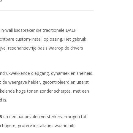
wall luidspreker die traditionele DALI-
chtbare custom-install oplossing. Het gebruik
ve, resonantievrije basis waarop de drivers
 indrukwekkende diepgang, dynamiek en snelheid.
ft de weergave helder, gecontroleerd en uiterst
ankelende hoge tonen zonder scherpte, met een
 is.
B
en een aanbevolen versterkervermogen tot
igere, grotere installaties waarin hifi-