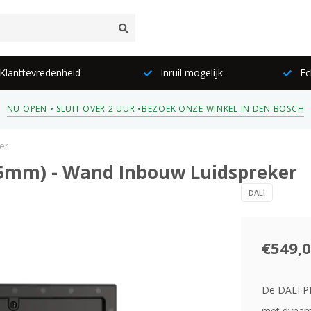
lanttevredenheid
Inruil mogelijk
Ec
NU OPEN • SLUIT OVER 2 UUR •
BEZOEK ONZE WINKEL IN DEN BOSCH
er
05mm) - Wand Inbouw Luidspreker
DALI
€549,
De DALI PH
met dynami