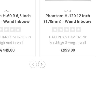
DALI
DALI
 H-60 R 6,5 inch
Phantom H-120 12 inch
Ph
 - Wand Inbouw
(170mm) - Wand Inbouw
2) 
idspreker
Luidspreker
PHANTOM H-60 R is
DALI PHANTOM H-120:
De
igh-end in-wall
krachtige 3-weg in-wall
r met 6½" houtvezel
luidspreker met 12" woofer en
€449,00
€999,00
wo..
full-r..