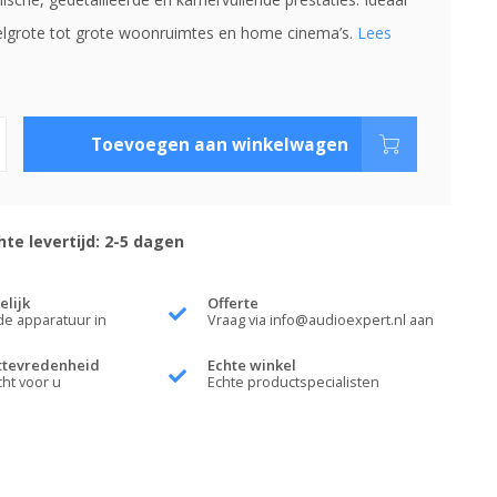
lgrote tot grote woonruimtes en home cinema’s.
Lees
Toevoegen aan winkelwagen
te levertijd: 2-5 dagen
elijk
Offerte
de apparatuur in
Vraag via
info@audioexpert.nl
aan
ttevredenheid
Echte winkel
cht voor u
Echte productspecialisten