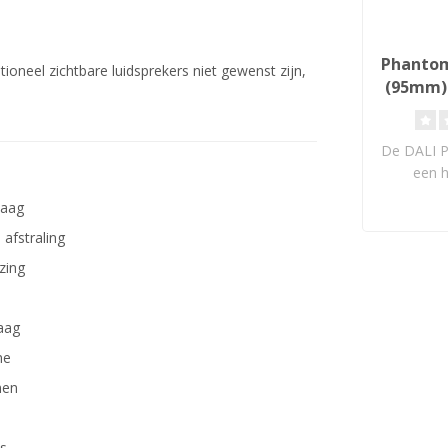
Phantom
oneel zichtbare luidsprekers niet gewenst zijn,
(95mm)
Lu
De DALI 
een h
luidspreke
laag
afstraling
zing
aag
me
men
es