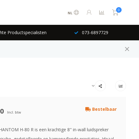
0
NL
hte Productspecialisten
073-6897729
00
Bestelbaar
Incl. btw
ANTOM H-80 R is een krachtige 8" in-wall luidspreker
sche, gedetailleerde en kamer­vullende prestaties. Ideaal