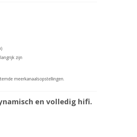
n)
angrijk zijn
stemde meerkanaalsopstellingen.
namisch en volledig hifi.