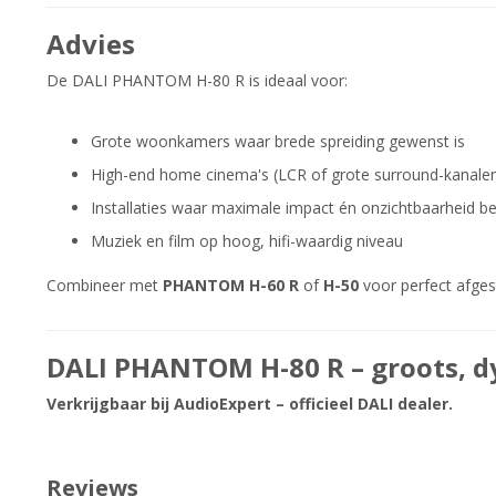
Advies
De DALI PHANTOM H-80 R is ideaal voor:
Grote woonkamers waar brede spreiding gewenst is
High-end home cinema's (LCR of grote surround-kanale
Installaties waar maximale impact én onzichtbaarheid bel
Muziek en film op hoog, hifi-waardig niveau
Combineer met
PHANTOM H-60 R
of
H-50
voor perfect afge
DALI PHANTOM H-80 R – groots, dy
Verkrijgbaar bij AudioExpert – officieel DALI dealer.
Reviews