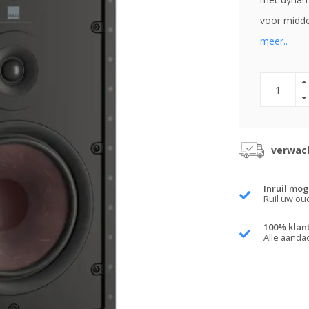
voor midde
meer..
verwach
Inruil mog
Ruil uw ou
100% klan
Alle aanda