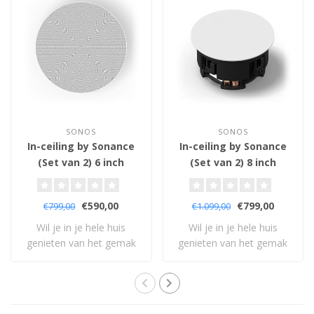
SONOS
SONOS
In-ceiling by Sonance
In-ceiling by Sonance
(Set van 2) 6 inch
(Set van 2) 8 inch
(121mm) - Plafond
(135mm) - Plafond
Inbouw Luidsprekers
Inbouw Luidsprekers
€590,00
€799,00
€799,00
€1.099,00
Wil je in je hele huis
Wil je in je hele huis
genieten van het gemak
genieten van het gemak
en het prachti..
en het prachti..