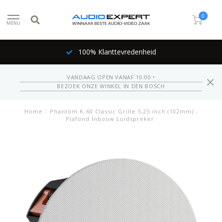
0
MENU
100% Klanttevredenheid
VANDAAG OPEN VANAF 10:00 •
BEZOEK ONZE WINKEL IN DEN BOSCH
Home
/
Phantom K-60 Classic Grille 5,25 inch (102mm) -
Plafond Inbouw Luidspreker