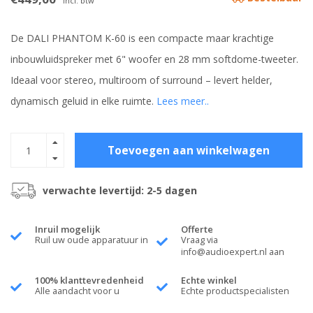
Incl. btw
De DALI PHANTOM K-60 is een compacte maar krachtige
inbouwluidspreker met 6" woofer en 28 mm softdome-tweeter.
Ideaal voor stereo, multiroom of surround – levert helder,
dynamisch geluid in elke ruimte.
Lees meer..
Toevoegen aan winkelwagen
verwachte levertijd: 2-5 dagen
Inruil mogelijk
Offerte
Ruil uw oude apparatuur in
Vraag via
info@audioexpert.nl
aan
100% klanttevredenheid
Echte winkel
Alle aandacht voor u
Echte productspecialisten