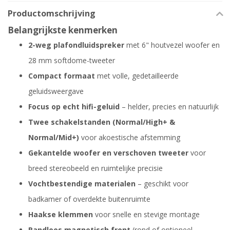
Productomschrijving
Belangrijkste kenmerken
2-weg plafondluidspreker
met 6" houtvezel woofer en
28 mm softdome-tweeter
Compact formaat
met volle, gedetailleerde
geluidsweergave
Focus op echt hifi-geluid
– helder, precies en natuurlijk
Twee schakelstanden (Normal/High+ &
Normal/Mid+)
voor akoestische afstemming
Gekantelde woofer en verschoven tweeter
voor
breed stereobeeld en ruimtelijke precisie
Vochtbestendige materialen
– geschikt voor
badkamer of overdekte buitenruimte
Haakse klemmen
voor snelle en stevige montage
Randloos magnetisch front
(rond of optioneel