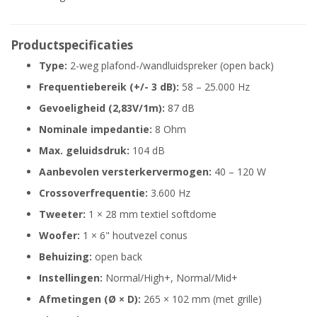
Productspecificaties
Type:
2-weg plafond-/wandluidspreker (open back)
Frequentiebereik (+/- 3 dB):
58 – 25.000 Hz
Gevoeligheid (2,83V/1m):
87 dB
Nominale impedantie:
8 Ohm
Max. geluidsdruk:
104 dB
Aanbevolen versterkervermogen:
40 – 120 W
Crossoverfrequentie:
3.600 Hz
Tweeter:
1 × 28 mm textiel softdome
Woofer:
1 × 6" houtvezel conus
Behuizing:
open back
Instellingen:
Normal/High+, Normal/Mid+
Afmetingen (Ø × D):
265 × 102 mm (met grille)