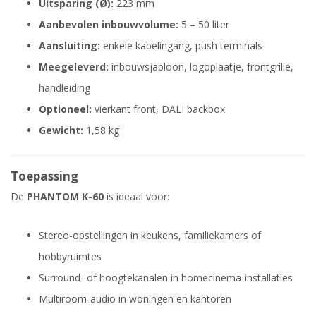
Uitsparing (Ø):
223 mm
Aanbevolen inbouwvolume:
5 – 50 liter
Aansluiting:
enkele kabelingang, push terminals
Meegeleverd:
inbouwsjabloon, logoplaatje, frontgrille,
handleiding
Optioneel:
vierkant front, DALI backbox
Gewicht:
1,58 kg
Toepassing
De
PHANTOM K-60
is ideaal voor:
Stereo-opstellingen in keukens, familiekamers of
hobbyruimtes
Surround- of hoogtekanalen in homecinema-installaties
Multiroom-audio in woningen en kantoren