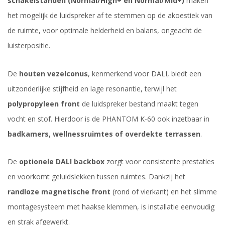
schakelstanden (Normal/High+ en Normal/Mid+)
maken
het mogelijk de luidspreker af te stemmen op de akoestiek van
de ruimte, voor optimale helderheid en balans, ongeacht de
luisterpositie.
De
houten vezelconus
, kenmerkend voor DALI, biedt een
uitzonderlijke stijfheid en lage resonantie, terwijl het
polypropyleen front
de luidspreker bestand maakt tegen
vocht en stof. Hierdoor is de PHANTOM K-60 ook inzetbaar in
badkamers, wellnessruimtes of overdekte terrassen
.
De
optionele DALI backbox
zorgt voor consistente prestaties
en voorkomt geluidslekken tussen ruimtes. Dankzij het
randloze magnetische front
(rond of vierkant) en het slimme
montagesysteem met haakse klemmen, is installatie eenvoudig
en strak afgewerkt.