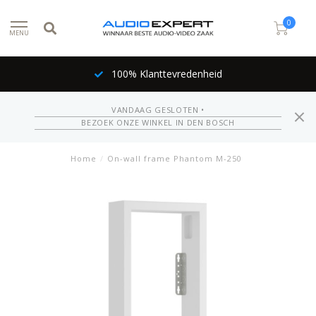
0
MENU
100% Klanttevredenheid
VANDAAG GESLOTEN •
BEZOEK ONZE WINKEL IN DEN BOSCH
Home
/
On-wall frame Phantom M-250