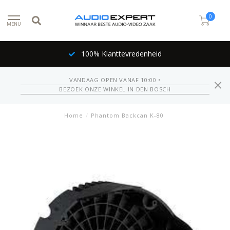
0
MENU
100% Klanttevredenheid
VANDAAG OPEN VANAF 10:00 •
BEZOEK ONZE WINKEL IN DEN BOSCH
Home
/
Phantom Backcan K-80