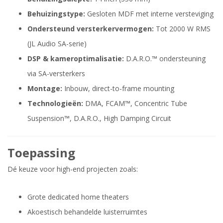
Behuizingstype:
Gesloten MDF met interne versteviging
Ondersteund versterkervermogen:
Tot 2000 W RMS
(JL Audio SA-serie)
DSP & kameroptimalisatie:
D.A.R.O.™ ondersteuning
via SA-versterkers
Montage:
Inbouw, direct-to-frame mounting
Technologieën:
DMA, FCAM™, Concentric Tube
Suspension™, D.A.R.O., High Damping Circuit
Toepassing
Dé keuze voor high-end projecten zoals:
Grote dedicated home theaters
Akoestisch behandelde luisterruimtes