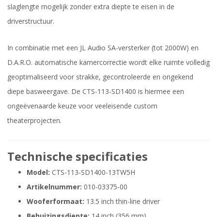
slaglengte mogelijk zonder extra diepte te eisen in de
driverstructuur.
In combinatie met een JL Audio SA-versterker (tot 2000W) en
D.A.R.O. automatische kamercorrectie wordt elke ruimte volledig
geoptimaliseerd voor strakke, gecontroleerde en ongekend
diepe basweergave. De CTS-113-SD1400 is hiermee een
ongeëvenaarde keuze voor veeleisende custom
theaterprojecten.
Technische specificaties
Model:
CTS-113-SD1400-13TW5H
Artikelnummer:
010-03375-00
Wooferformaat:
13.5 inch thin-line driver
Behuizingsdiepte:
14 inch (356 mm)