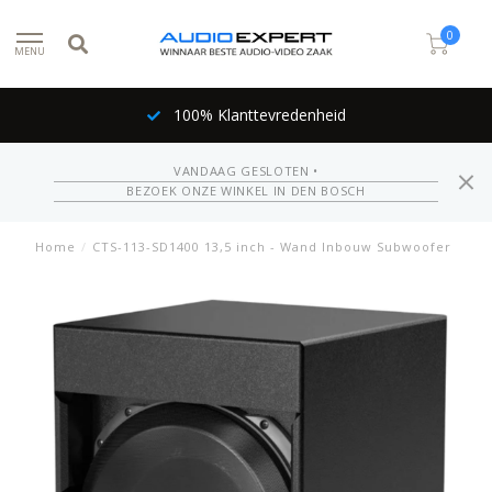
0
MENU
100% Klanttevredenheid
VANDAAG GESLOTEN •
BEZOEK ONZE WINKEL IN DEN BOSCH
Home
/
CTS-113-SD1400 13,5 inch - Wand Inbouw Subwoofer