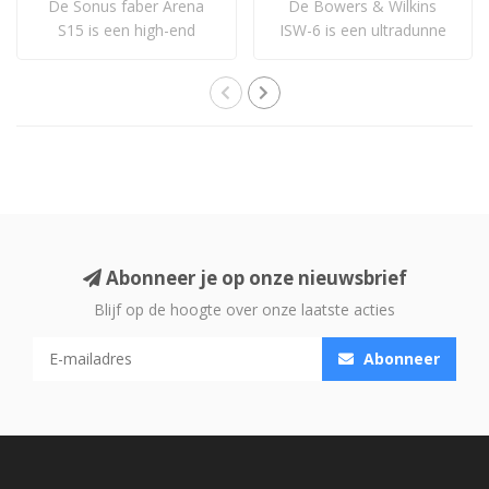
De Sonus faber Arena
De Bowers & Wilkins
S15 is een high-end
ISW-6 is een ultradunne
wandinbouwsubwoofer..
in-wall subwoofe..
Abonneer je op onze nieuwsbrief
Blijf op de hoogte over onze laatste acties
Abonneer