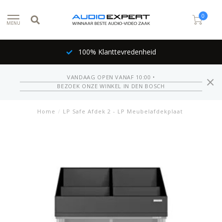
0
MENU
100% Klanttevredenheid
VANDAAG OPEN VANAF 10:00 •
BEZOEK ONZE WINKEL IN DEN BOSCH
Home
/
LP Safe Afdek 2 - LP Meubelafdekplaat