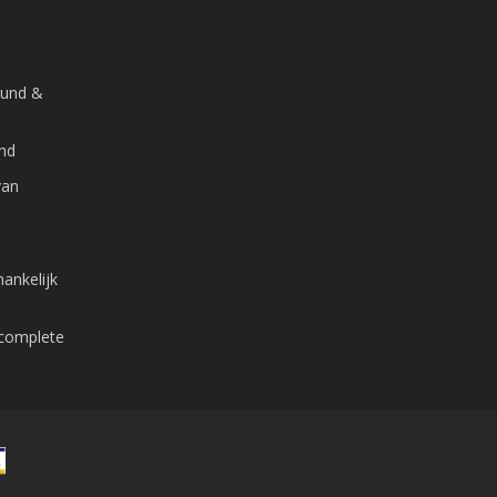
ound &
and
van
ankelijk
 complete