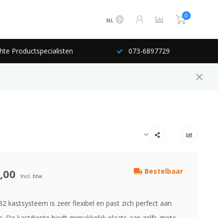
0
NL
hte Productspecialisten
073-6897729
,00
Bestelbaar
Incl. btw
2 kastsysteem is zeer flexibel en past zich perfect aan
n. De kastdiepte biedt gemakkelijk plaats aan zelfs grote