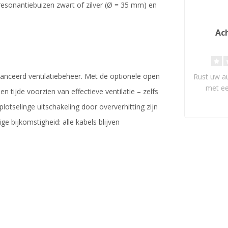
iresonantiebuizen zwart of zilver (Ø = 35 mm) en
Ac
vanceerd ventilatiebeheer. Met de optionele open
Rust uw a
met ee
n tijde voorzien van effectieve ventilatie – zelfs
geavanceer
otselinge uitschakeling door oververhitting zijn
ge bijkomstigheid: alle kabels blijven