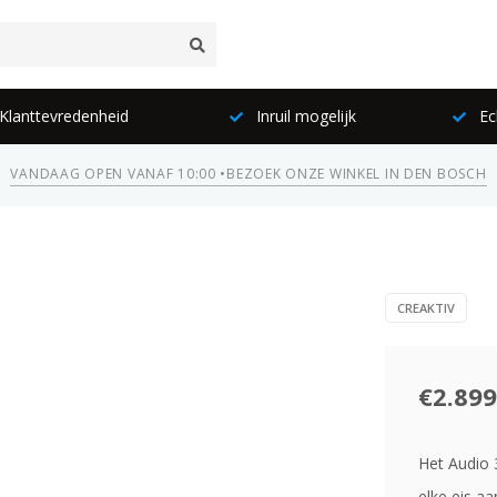
lanttevredenheid
Inruil mogelijk
Ec
VANDAAG OPEN VANAF 10:00 •
BEZOEK ONZE WINKEL IN DEN BOSCH
CREAKTIV
€2.899
Het Audio 3
elke eis aa