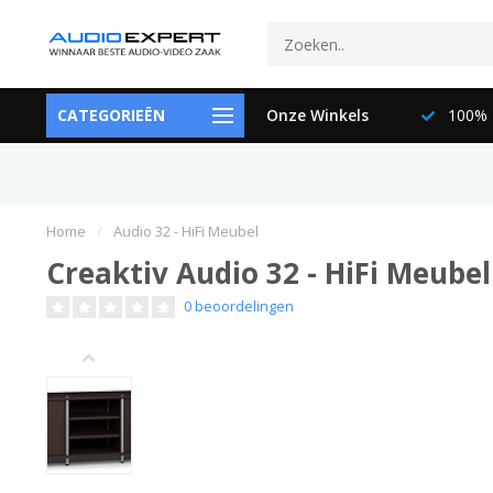
ctspecialisten
CATEGORIEËN
073-6897729
Onze Winkels
100% K
Home
/
Audio 32 - HiFi Meubel
Creaktiv Audio 32 - HiFi Meubel
0 beoordelingen