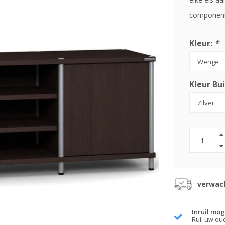
componente
Kleur:
*
Kleur Bui
verwach
Inruil mog
Ruil uw ou