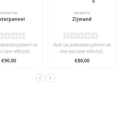
CREAKTIV
CREAKTIV
hterpaneel
Zijwand
udiokastsysteem uit
Rust uw audiokastsysteem uit
n zeer effectief,
met een zeer effectief,
d ventilatiebehee..
geavanceerd ventilatiebehee..
€90,00
€80,00