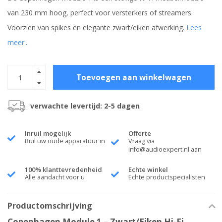
van 230 mm hoog, perfect voor versterkers of streamers.
Voorzien van spikes en elegante zwart/eiken afwerking.
Lees
meer..
Toevoegen aan winkelwagen
verwachte levertijd: 2-5 dagen
Inruil mogelijk
Offerte
Ruil uw oude apparatuur in
Vraag via
info@audioexpert.nl
aan
100% klanttevredenheid
Echte winkel
Alle aandacht voor u
Echte productspecialisten
Productomschrijving
Copenhagen Module 1 – Zwart/Eiken Hi-Fi