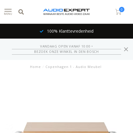
0
MENU
100% Klanttevredenheid
VANDAAG OPEN VANAF 10:00 •
BEZOEK ONZE WINKEL IN DEN BOSCH
Home
/
Copenhagen 1 - Audio Meubel