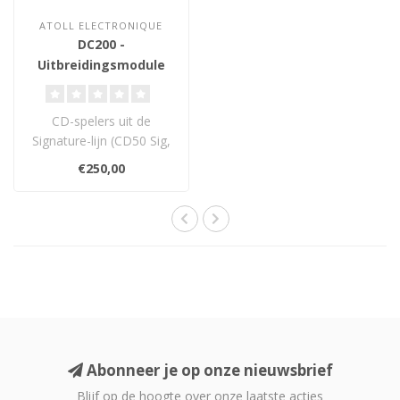
ATOLL ELECTRONIQUE
DC200 -
Uitbreidingsmodule
DAC Board
CD-spelers uit de
Signature-lijn (CD50 Sig,
CD80 Sig, CD100 Sig,
€250,00
CD200 Sig) en d..
Abonneer je op onze nieuwsbrief
Blijf op de hoogte over onze laatste acties