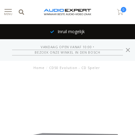
0
MENU
Inruil mogelijk
VANDAAG OPEN VANAF 10:00 •
BEZOEK ONZE WINKEL IN DEN BOSCH
Home
/
CD50 Evolution - CD Speler