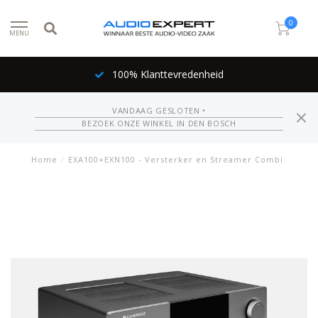
0
MENU
100% Klanttevredenheid
VANDAAG GESLOTEN •
BEZOEK ONZE WINKEL IN DEN BOSCH
Home
/
EXA100+EXN100 - Versterker en Streamer Combi