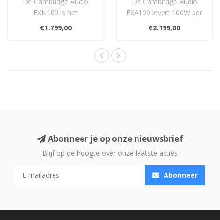
De Cambridge Audio
De Cambridge Audio
EXN100 is het
EXA100 levert 100W per
streaminghart van de EX-
kanaal in verfijnde Class
€1.799,00
€2.199,00
serie: Roon Ready,
AB-versterki..
HDMI..
Abonneer je op onze nieuwsbrief
Blijf op de hoogte over onze laatste acties
Abonneer