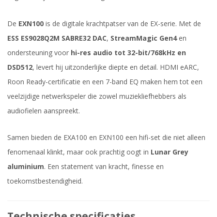
De
EXN100
is de digitale krachtpatser van de EX-serie. Met de
ESS ES9028Q2M SABRE32 DAC
,
StreamMagic Gen4
en
ondersteuning voor
hi-res audio tot 32-bit/768kHz en
DSD512
, levert hij uitzonderlijke diepte en detail. HDMI eARC,
Roon Ready-certificatie en een 7-band EQ maken hem tot een
veelzijdige netwerkspeler die zowel muziekliefhebbers als
audiofielen aanspreekt.
Samen bieden de EXA100 en EXN100 een hifi-set die niet alleen
fenomenaal klinkt, maar ook prachtig oogt in
Lunar Grey
aluminium
. Een statement van kracht, finesse en
toekomstbestendigheid.
Technische specificaties