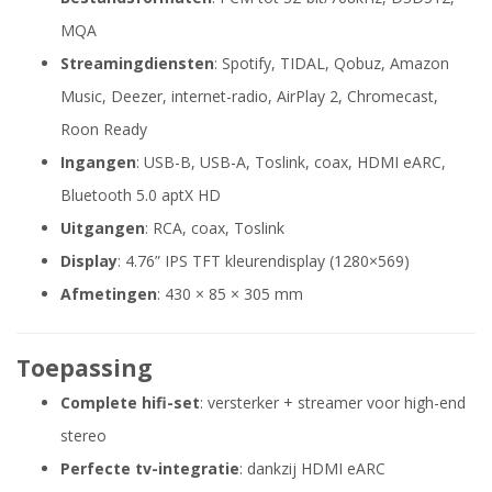
MQA
Streamingdiensten
: Spotify, TIDAL, Qobuz, Amazon
Music, Deezer, internet-radio, AirPlay 2, Chromecast,
Roon Ready
Ingangen
: USB-B, USB-A, Toslink, coax, HDMI eARC,
Bluetooth 5.0 aptX HD
Uitgangen
: RCA, coax, Toslink
Display
: 4.76” IPS TFT kleurendisplay (1280×569)
Afmetingen
: 430 × 85 × 305 mm
Toepassing
Complete hifi-set
: versterker + streamer voor high-end
stereo
Perfecte tv-integratie
: dankzij HDMI eARC