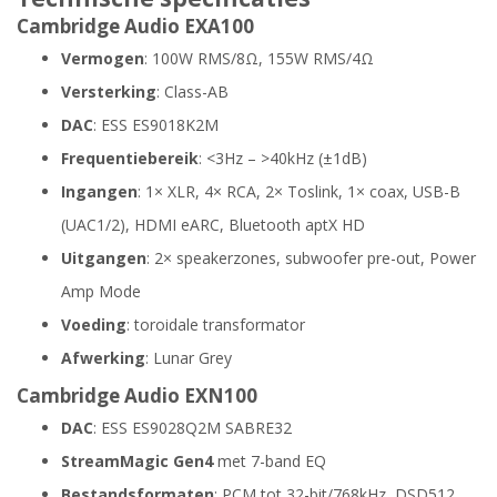
Cambridge Audio EXA100
Vermogen
: 100W RMS/8Ω, 155W RMS/4Ω
Versterking
: Class-AB
DAC
: ESS ES9018K2M
Frequentiebereik
: <3Hz – >40kHz (±1dB)
Ingangen
: 1× XLR, 4× RCA, 2× Toslink, 1× coax, USB-B
(UAC1/2), HDMI eARC, Bluetooth aptX HD
Uitgangen
: 2× speakerzones, subwoofer pre-out, Power
Amp Mode
Voeding
: toroidale transformator
Afwerking
: Lunar Grey
Cambridge Audio EXN100
DAC
: ESS ES9028Q2M SABRE32
StreamMagic Gen4
met 7-band EQ
Bestandsformaten
: PCM tot 32-bit/768kHz, DSD512,