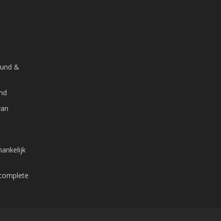
ound &
and
van
ankelijk
 complete