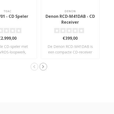
TEAC
DENON
01 - CD Speler
Denon RCD-M41DAB - CD
RS
Receiver
€2.999,00
€399,00
ele CD-speler met
De Denon RCD-M41DAB is
D
VRDS-loopwerk,
een compacte CD-receiver
p
crete TEAC ..
met 30W per ..