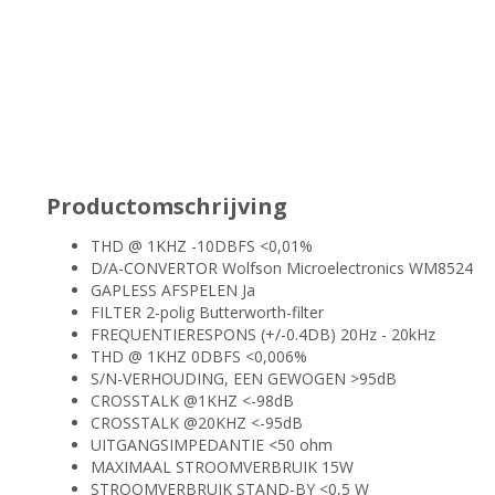
Productomschrijving
THD @ 1KHZ -10DBFS <0,01%
D/A-CONVERTOR Wolfson Microelectronics WM8524
GAPLESS AFSPELEN Ja
FILTER 2-polig Butterworth-filter
FREQUENTIERESPONS (+/-0.4DB) 20Hz - 20kHz
THD @ 1KHZ 0DBFS <0,006%
S/N-VERHOUDING, EEN GEWOGEN >95dB
CROSSTALK @1KHZ <-98dB
CROSSTALK @20KHZ <-95dB
UITGANGSIMPEDANTIE <50 ohm
MAXIMAAL STROOMVERBRUIK 15W
STROOMVERBRUIK STAND-BY <0,5 W