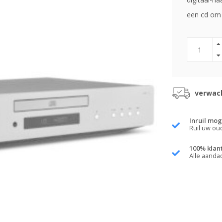
een cd om 
verwach
Inruil mog
Ruil uw ou
100% klan
Alle aanda