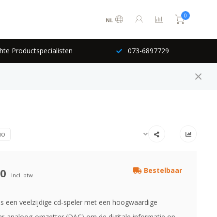
0
NL
hte Productspecialisten
073-6897729
IO
00
Bestelbaar
Incl. btw
s een veelzijdige cd-speler met een hoogwaardige
aar-analoog-omzetter (DAC) om de digitale informatie op