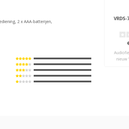
VRDS-7
iening, 2 x AAA-batterijen,
Audiofi
nieuw 
dis