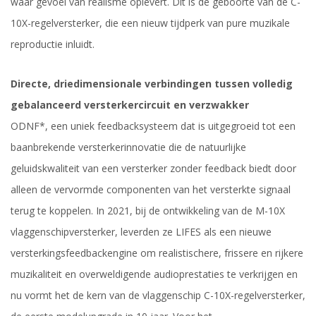
waar gevoel van realisme oplevert. Dit is de geboorte van de C-
10X-regelversterker, die een nieuw tijdperk van pure muzikale
reproductie inluidt.
Directe, driedimensionale verbindingen tussen volledig
gebalanceerd versterkercircuit en verzwakker
ODNF*, een uniek feedbacksysteem dat is uitgegroeid tot een
baanbrekende versterkerinnovatie die de natuurlijke
geluidskwaliteit van een versterker zonder feedback biedt door
alleen de vervormde componenten van het versterkte signaal
terug te koppelen. In 2021, bij de ontwikkeling van de M-10X
vlaggenschipversterker, leverden ze LIFES als een nieuwe
versterkingsfeedbackengine om realistischere, frissere en rijkere
muzikaliteit en overweldigende audioprestaties te verkrijgen en
nu vormt het de kern van de vlaggenschip C-10X-regelversterker,