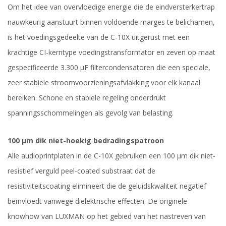
Om het idee van overvloedige energie die de eindversterkertrap
nauwkeurig aanstuurt binnen voldoende marges te belichamen,
is het voedingsgedeelte van de C-10X uitgerust met een
krachtige CI-kerntype voedingstransformator en zeven op maat
gespecificeerde 3.300 μF filtercondensatoren die een speciale,
zeer stabiele stroomvoorzieningsafvlakking voor elk kanaal
bereiken. Schone en stabiele regeling onderdrukt
spanningsschommelingen als gevolg van belasting.
100 μm dik niet-hoekig bedradingspatroon
Alle audioprintplaten in de C-10X gebruiken een 100 μm dik niet-
resistief verguld peel-coated substraat dat de
resistiviteitscoating elimineert die de geluidskwaliteit negatief
beïnvloedt vanwege diëlektrische effecten. De originele
knowhow van LUXMAN op het gebied van het nastreven van