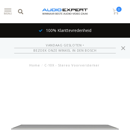
0
MENU
100% Klanttevredenheid
VANDAAG GESLOTEN •
BEZOEK ONZE WINKEL IN DEN BOSCH
Home
/
C-10X - Stereo Voorversterker