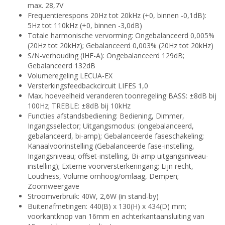
max. 28,7V
Frequentierespons 20Hz tot 20kHz (+0, binnen -0,1dB):
5Hz tot 110kHz (+0, binnen -3,0dB)
Totale harmonische vervorming: Ongebalanceerd 0,005%
(20Hz tot 20kHz); Gebalanceerd 0,003% (20Hz tot 20kHz)
S/N-verhouding (IHF-A): Ongebalanceerd 129dB;
Gebalanceerd 132dB
Volumeregeling LECUA-EX
Versterkingsfeedbackcircuit LIFES 1,0
Max. hoeveelheid veranderen toonregeling BASS: ±8dB bij
100Hz; TREBLE: ±8dB bij 10kHz
Functies afstandsbediening: Bediening, Dimmer,
Ingangsselector; Uitgangsmodus: (ongebalanceerd,
gebalanceerd, bi-amp); Gebalanceerde faseschakeling;
Kanaalvoorinstelling (Gebalanceerde fase-instelling,
Ingangsniveau; offset-instelling, Bi-amp uitgangsniveau-
instelling); Externe voorversterkeringang; Lijn recht,
Loudness, Volume omhoog/omlaag, Dempen;
Zoomweergave
Stroomverbruik: 40W, 2,6W (in stand-by)
Buitenafmetingen: 440(B) x 130(H) x 434(D) mm;
voorkantknop van 16mm en achterkantaansluiting van