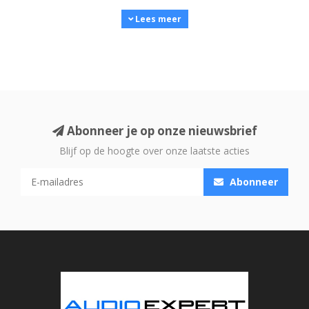
hoogwaardige techniek, duurzaamheid en aantrekkelijke
Lees meer
prijzen samenkomen.
Alle producten in deze categorie zijn technisch
gecontroleerd en verkeren in uitstekende staat. Zo profiteer
je van premium prestaties, mét zekerheid — maar tegen
Abonneer je op onze nieuwsbrief
een lagere prijs dan nieuw.
Blijf op de hoogte over onze laatste acties
Wat zijn Buitenkansjes?
Abonneer
Buitenkansjes bestaan uit producten die niet meer als
nieuw verkocht worden, maar wél volledig functioneel zijn.
Denk hierbij aan:
Demo-modellen
uit showroomopstellingen