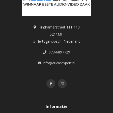
Refurbished producten
die professioneel zijn
gecontroleerd
Inruilmodellen
afkomstig van klanten die hebben
Hinthamerstraat 111-113
geüpgraded
5211MH
's-Hertogenbosch, Nederland
Geopende verpakkingen
of lichte cosmetische
073-6897729
afwijkingen
info@audioexpert.nl
Laatste stuks
of uitlopende modellen
Elk product wordt vooraf zorgvuldig getest en beoordeeld,
zodat je verzekerd bent van kwaliteit en betrouwbaarheid.
Nieuw: Inruilmodellen
Informatie