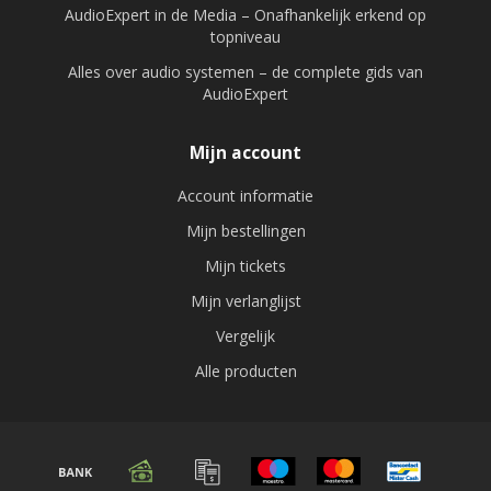
AudioExpert in de Media – Onafhankelijk erkend op
topniveau
Deze modellen kunnen lichte gebruikssporen vertonen,
Alles over audio systemen – de complete gids van
maar leveren nog steeds de geluidskwaliteit die je van
AudioExpert
hoogwaardige audio mag verwachten.
Mijn account
WAAROM KIEZEN VOOR EEN INRUILMODEL?
Account informatie
Extra scherp geprijsd
ten opzichte van nieuw
Mijn bestellingen
Mijn tickets
Duurzame keuze
: hergebruik van hoogwaardige
Mijn verlanglijst
apparatuur
Vergelijk
Uniek aanbod
: vaak één exemplaar beschikbaar
Alle producten
Professioneel nagekeken
door specialisten
Inruilmodellen zijn ideaal wanneer je maximale kwaliteit