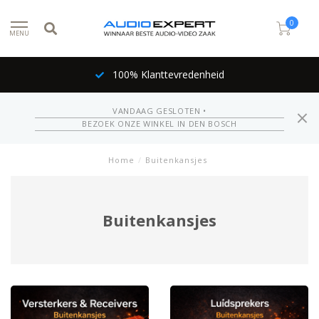
0
MENU
100% Klanttevredenheid
VANDAAG GESLOTEN •
BEZOEK ONZE WINKEL IN DEN BOSCH
Home
/
Buitenkansjes
Buitenkansjes