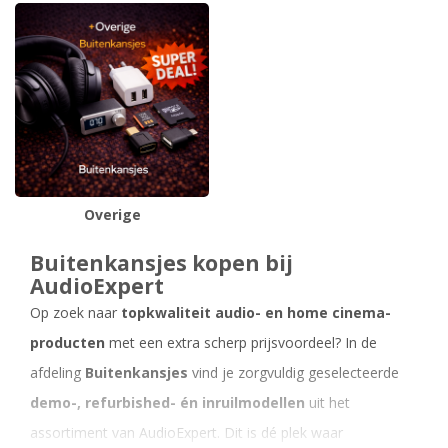
Overige
Buitenkansjes kopen bij
AudioExpert
Op zoek naar
topkwaliteit audio- en home cinema-
producten
met een extra scherp prijsvoordeel? In de
afdeling
Buitenkansjes
vind je zorgvuldig geselecteerde
demo-, refurbished- én inruilmodellen
uit het
assortiment van AudioExpert. Dit is dé plek waar