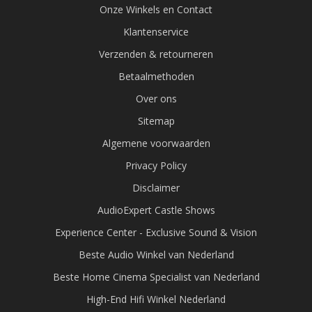
Naast demo- en refurbished producten vind je binnen
Onze Winkels en Contact
Buitenkansjes ook
inruilmodellen
. Dit zijn producten die
Klantenservice
door klanten zijn ingeruild bij de aanschaf van nieuwe
Verzenden & retourneren
audio- of home cinema-apparatuur.
Betaalmethoden
Over ons
WAT ZIJN INRUILMODELLEN?
Sitemap
Inruilmodellen zijn gebruikte producten die:
Algemene voorwaarden
Privacy Policy
technisch zijn gecontroleerd door AudioExpert
Disclaimer
volledig functioneren volgens specificaties
AudioExpert Castle Shows
Experience Center - Exclusive Sound & Vision
vaak afkomstig zijn uit zorgvuldig gebruikte
Beste Audio Winkel van Nederland
installaties
Beste Home Cinema Specialist van Nederland
High-End Hifi Winkel Nederland
een aantrekkelijk prijsvoordeel bieden