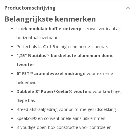
Productomschrijving
Belangrijkste kenmerken
Uniek
modulair baffle-ontwerp
– zowel verticaal als
horizontaal inzetbaar
Perfect als
L
,
C
of
R
in high-end home-cinema’s
1,25" Nautilus™ buisbelaste aluminium dome
tweeter
6" FST™ aramidevezel midrange
voor extreme
helderheid
Dubbele 8" Paper/Kevlar® woofers
voor krachtige,
diepe bas
Breed afstraalgedrag voor uniforme geluidsdekking
Speakon® én conventionele aansluitklemmen
3-voudige open-box constructie voor controle en