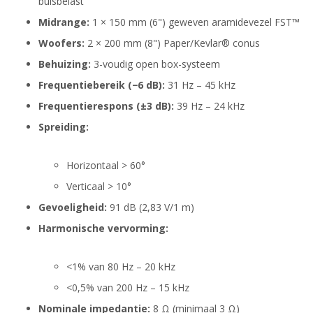
buisbelast
Midrange:
1 × 150 mm (6") geweven aramidevezel FST™
Woofers:
2 × 200 mm (8") Paper/Kevlar® conus
Behuizing:
3-voudig open box-systeem
Frequentiebereik (−6 dB):
31 Hz – 45 kHz
Frequentierespons (±3 dB):
39 Hz – 24 kHz
Spreiding:
Horizontaal > 60°
Verticaal > 10°
Gevoeligheid:
91 dB (2,83 V/1 m)
Harmonische vervorming:
<1% van 80 Hz – 20 kHz
<0,5% van 200 Hz – 15 kHz
Nominale impedantie:
8 Ω (minimaal 3 Ω)