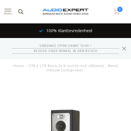
0
MENU
100% Klanttevredenheid
VANDAAG OPEN VANAF 10:00 •
BEZOEK ONZE WINKEL IN DEN BOSCH
Home
/
CT8.2 LCR Black 2x 8 inch/6 inch (300mm) - Wand
Inbouw Luidspreker