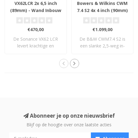
VX62LCR 2x 6,5 inch
Bowers & Wilkins CWM
(89mm) - Wand Inbouw
7.4 S2 4x 4 inch (90mm)
Luidspreker
- Wand Inbouw
Luidspreker
€470,00
€1.099,00
De Sonance VX62 LCR
De B&W CWM7.4 S2 is
levert krachtige en
een slanke 2,5-weg in-
gedetailleerde prest..
wall LCR-luidsprek..
Abonneer je op onze nieuwsbrief
Blijf op de hoogte over onze laatste acties