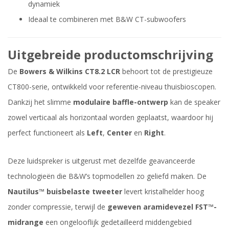
dynamiek
Ideaal te combineren met B&W CT-subwoofers
Uitgebreide productomschrijving
De
Bowers & Wilkins CT8.2 LCR
behoort tot de prestigieuze
CT800-serie, ontwikkeld voor referentie-niveau thuisbioscopen.
Dankzij het slimme
modulaire baffle-ontwerp
kan de speaker
zowel verticaal als horizontaal worden geplaatst, waardoor hij
perfect functioneert als
Left
,
Center
en
Right
.
Deze luidspreker is uitgerust met dezelfde geavanceerde
technologieën die B&W’s topmodellen zo geliefd maken. De
Nautilus™ buisbelaste tweeter
levert kristalhelder hoog
zonder compressie, terwijl de
geweven aramidevezel FST™-
midrange
een ongelooflijk gedetailleerd middengebied