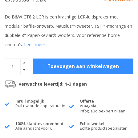
Incl. btw
De B&W CT8.2 LCR is een krachtige LCR-luidspreker met
modulair baffle-ontwerp, Nautilus™-tweeter, FST™-midrange en
dubbele 8" Paper/Kevlar® woofers. Voor referentie-home-
cinema’s.
Lees meer..
Toevoegen aan winkelwagen
verwachte levertijd: 1-3 dagen
Inruil mogelijk
Offerte
Ruil uw oude apparatuur in
Vraag via
info@audioexpert.nl
aan
100% klanttevredenheid
Echte winkel
Alle aandacht voor u
Echte productspecialisten