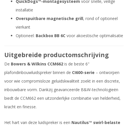
QuickDogs™-montagesysteem
voor snelle, veilige
installatie
Overspuitbare magnetische grill
, rond of optioneel
vierkant
Optioneel:
Backbox BB 6C
voor akoestische optimalisatie
Uitgebreide productomschrijving
De
Bowers & Wilkins CCM662
is de beste 6"
plafondinbouwluidspreker binnen de
CI600-serie
– ontworpen
voor wie compromisloze geluidskwaliteit zoekt in een discrete,
inbouwbare vorm. Dankzij geavanceerde B&W-technologieën
biedt de CCM662 een uitzonderlijke combinatie van helderheid,
kracht en finesse.
Het hart van deze luidspreker is een
Nautilus™ swirl-belaste