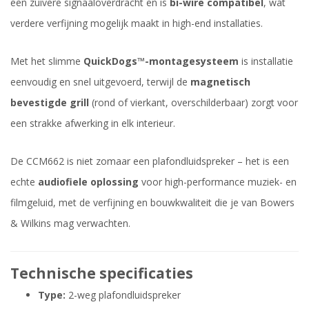
een zuivere signaaloverdracht en is
bi-wire compatibel
, wat
verdere verfijning mogelijk maakt in high-end installaties.
Met het slimme
QuickDogs™-montagesysteem
is installatie
eenvoudig en snel uitgevoerd, terwijl de
magnetisch
bevestigde grill
(rond of vierkant, overschilderbaar) zorgt voor
een strakke afwerking in elk interieur.
De CCM662 is niet zomaar een plafondluidspreker – het is een
echte
audiofiele oplossing
voor high-performance muziek- en
filmgeluid, met de verfijning en bouwkwaliteit die je van Bowers
& Wilkins mag verwachten.
Technische specificaties
Type:
2-weg plafondluidspreker