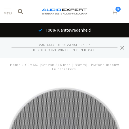
0
MENU
100% Klanttevredenheid
VANDAAG OPEN VANAF 10:00 •
BEZOEK ONZE WINKEL IN DEN BOSCH
Home
/
CCM662 (Set van 2) 6 inch (133mm) - Plafond Inbouw
Luidsprekers