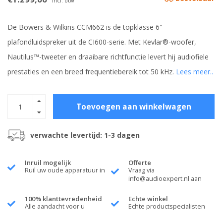
Incl. btw
De Bowers & Wilkins CCM662 is de topklasse 6"
plafondluidspreker uit de CI600-serie. Met Kevlar®-woofer,
Nautilus™-tweeter en draaibare richtfunctie levert hij audiofiele
prestaties en een breed frequentiebereik tot 50 kHz.
Lees meer..
Toevoegen aan winkelwagen
verwachte levertijd: 1-3 dagen
Inruil mogelijk
Offerte
Ruil uw oude apparatuur in
Vraag via
info@audioexpert.nl
aan
100% klanttevredenheid
Echte winkel
Alle aandacht voor u
Echte productspecialisten