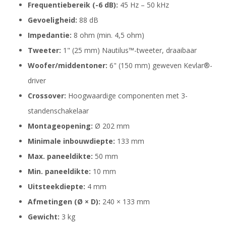
Frequentiebereik (-6 dB):
45 Hz – 50 kHz
Gevoeligheid:
88 dB
Impedantie:
8 ohm (min. 4,5 ohm)
Tweeter:
1" (25 mm) Nautilus™-tweeter, draaibaar
Woofer/middentoner:
6" (150 mm) geweven Kevlar®-
driver
Crossover:
Hoogwaardige componenten met 3-
standenschakelaar
Montageopening:
Ø 202 mm
Minimale inbouwdiepte:
133 mm
Max. paneeldikte:
50 mm
Min. paneeldikte:
10 mm
Uitsteekdiepte:
4 mm
Afmetingen (Ø × D):
240 × 133 mm
Gewicht:
3 kg