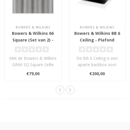
BOWERS & WILKINS
BOWERS & WILKINS
Bowers & Wilkins 66
Bowers & Wilkins BB 6
Square (Set van 2) -
Ceiling - Plafond
Grille Assembly
Inbouwbox
Met de Bowers & Wilkins
De BB 6 Ceiling is een
GR66 SQ Square Grille
aparte backbox voor
Assembly maak je ronde
Bowers & Wilkins
€79,00
€200,00
inbouwluids..
CCM36x-, CCM38x-, CC..