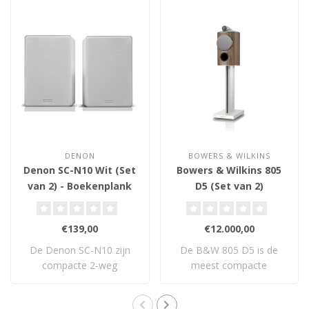
DENON
BOWERS & WILKINS
Denon SC-N10 Wit (Set
Bowers & Wilkins 805
van 2) - Boekenplank
D5 (Set van 2)
Luidsprekers
€139,00
€12.000,00
De Denon SC-N10 zijn
De B&W 805 D5 is de
compacte 2-weg
meest compacte
boekenplankluidsprekers ..
luidspreker uit de 800 Se..