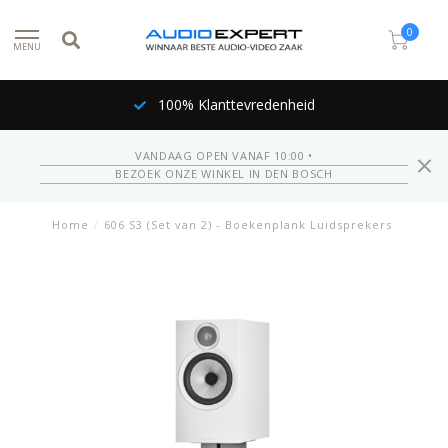
0
MENU
100% Klanttevredenheid
VANDAAG OPEN VANAF 10:00 •
BEZOEK ONZE WINKEL IN DEN BOSCH
Home
/
606 S3 (Set van 2) - Boekenplank Luidsprekers