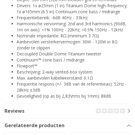
Drivers: 1x ø25mm (1 in) Titanium Dome high-frequency;
1x ø165mm (6.5 in) Continuum cone bass / midrange
Frequentiebereik: -6dB 40Hz - 33kHz
Harmonische vervorming: 2nd and 3rd harmonics (90dB,
1m on axis): <1% 100Hz - 22kHz; <0.5% 150Hz - 12kHz
Nominale impedantie: 8Ω (minimum 3.7Ω)
Aanbevolen versterkervermogen: 30W - 120W in 8Ω
zonder te clippen
Decoupled Double Dome Titanium tweeter
Continuum™ cone bass / midrange
Flowport™
Beschrijving: 2-way vented-box system
Max. aanbevolen kabelweerstand: 0.1Ω
Frequentie respons (+/- 3dB van de referentieas): 52Hz -
28kHz ±3dB
Gevoeligheid (op as bij 2,83Vrms bij 1mm): 88dB
Reviews
Gerelateerde producten