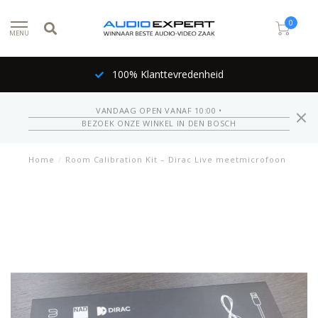
0
MENU
100% Klanttevredenheid
VANDAAG OPEN VANAF 10:00 •
BEZOEK ONZE WINKEL IN DEN BOSCH
Home
/
Room Calibration Kit – Dirac Live meetmicrofoon