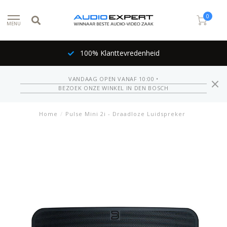
0
MENU
100% Klanttevredenheid
VANDAAG OPEN VANAF 10:00 •
BEZOEK ONZE WINKEL IN DEN BOSCH
Home
/
Pulse Mini 2i - Draadloze Luidspreker