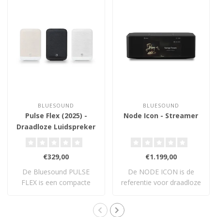
BLUESOUND
BLUESOUND
Pulse Flex (2025) -
Node Icon - Streamer
Draadloze Luidspreker
€329,00
€1.199,00
De Bluesound PULSE
De NODE ICON is de
FLEX is een compacte
referentie voor draadloze
draadloze streaming ..
hi-res multiroo..