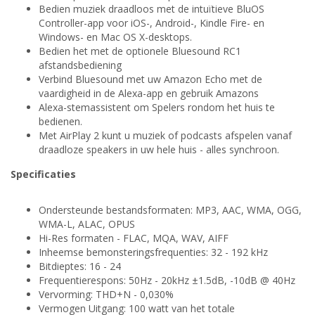
Bedien muziek draadloos met de intuïtieve BluOS
Controller-app voor iOS-, Android-, Kindle Fire- en
Windows- en Mac OS X-desktops.
Bedien het met de optionele Bluesound RC1
afstandsbediening
Verbind Bluesound met uw Amazon Echo met de
vaardigheid in de Alexa-app en gebruik Amazons
Alexa-stemassistent om Spelers rondom het huis te
bedienen.
Met AirPlay 2 kunt u muziek of podcasts afspelen vanaf
draadloze speakers in uw hele huis - alles synchroon.
Specificaties
Ondersteunde bestandsformaten: MP3, AAC, WMA, OGG,
WMA-L, ALAC, OPUS
Hi-Res formaten - FLAC, MQA, WAV, AIFF
Inheemse bemonsteringsfrequenties: 32 - 192 kHz
Bitdieptes: 16 - 24
Frequentierespons: 50Hz - 20kHz ±1.5dB, -10dB @ 40Hz
Vervorming: THD+N - 0,030%
Vermogen Uitgang: 100 watt van het totale