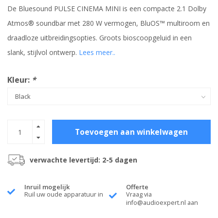
De Bluesound PULSE CINEMA MINI is een compacte 2.1 Dolby
Atmos® soundbar met 280 W vermogen, BluOS™ multiroom en
draadloze uitbreidingsopties. Groots bioscoopgeluid in een
slank, stijlvol ontwerp.
Lees meer..
Kleur:
*
Toevoegen aan winkelwagen
verwachte levertijd: 2-5 dagen
Inruil mogelijk
Offerte
Ruil uw oude apparatuur in
Vraag via
info@audioexpert.nl
aan