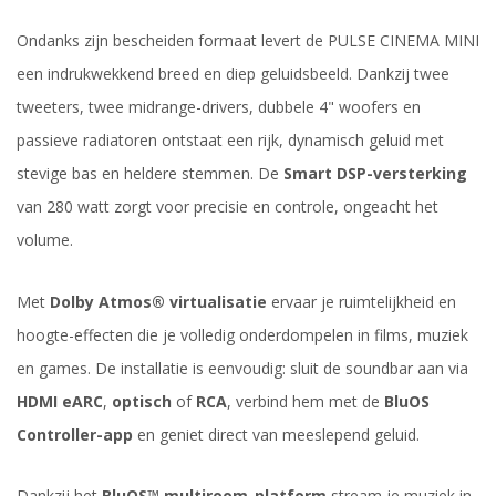
Ondanks zijn bescheiden formaat levert de PULSE CINEMA MINI
een indrukwekkend breed en diep geluidsbeeld. Dankzij twee
tweeters, twee midrange-drivers, dubbele 4" woofers en
passieve radiatoren ontstaat een rijk, dynamisch geluid met
stevige bas en heldere stemmen. De
Smart DSP-versterking
van 280 watt zorgt voor precisie en controle, ongeacht het
volume.
Met
Dolby Atmos® virtualisatie
ervaar je ruimtelijkheid en
hoogte-effecten die je volledig onderdompelen in films, muziek
en games. De installatie is eenvoudig: sluit de soundbar aan via
HDMI eARC
,
optisch
of
RCA
, verbind hem met de
BluOS
Controller-app
en geniet direct van meeslepend geluid.
Dankzij het
BluOS™ multiroom-platform
stream je muziek in