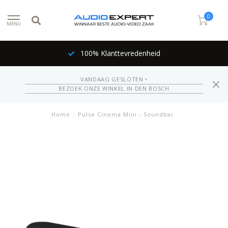
0
MENU
100% Klanttevredenheid
VANDAAG GESLOTEN •
BEZOEK ONZE WINKEL IN DEN BOSCH
Home
/
Pulse Cinema Mini - Soundbar