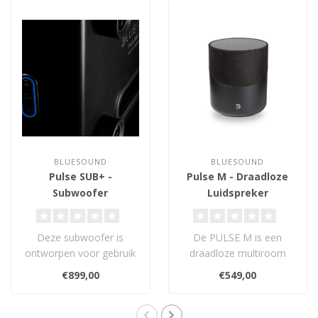
BLUESOUND
BLUESOUND
Pulse SUB+ -
Pulse M - Draadloze
Subwoofer
Luidspreker
Deze subwoofer is
De PULSE M is een
ontworpen voor gebruik
draadloze multiroom
met draadloze
streaming stereo
€899,00
€549,00
Bluesound-luidsprekers,
speaker met een nieuw
v..
Omn..