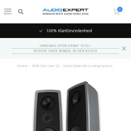
0
MENU
100% Klanttevredenheid
VANDAAG OPEN VANAF 10:00 •
BEZOEK ONZE WINKEL IN DEN BOSCH
Home
/
AYA (Set van 2) - Vloerstaande Luidsprekers