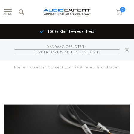
0
MENU
100% Klanttevredenheid
VANDAAG GESLOTEN •
BEZOEK ONZE WINKEL IN DEN BOSCH
Home
/
Freedom Concept voor R8 Arrete - Grondkabel