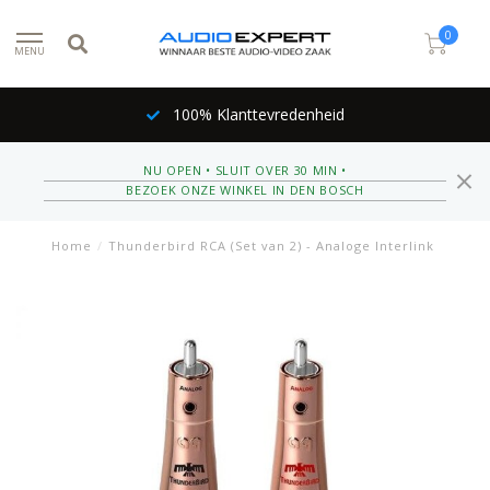
0
MENU
100% Klanttevredenheid
NU OPEN • SLUIT OVER 30 MIN •
BEZOEK ONZE WINKEL IN DEN BOSCH
Home
/
Thunderbird RCA (Set van 2) - Analoge Interlink