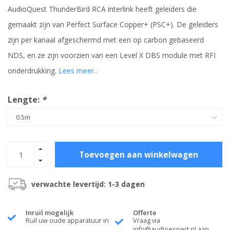
AudioQuest ThunderBird RCA interlink heeft geleiders die
gemaakt zijn van Perfect Surface Copper+ (PSC+). De geleiders
zijn per kanaal afgeschermd met een op carbon gebaseerd
NDS, en ze zijn voorzien van een Level X DBS module met RFI
onderdrukking.
Lees meer..
Lengte:
*
Toevoegen aan winkelwagen
verwachte levertijd: 1-3 dagen
Inruil mogelijk
Offerte
Ruil uw oude apparatuur in
Vraag via
info@audioexpert.nl
aan