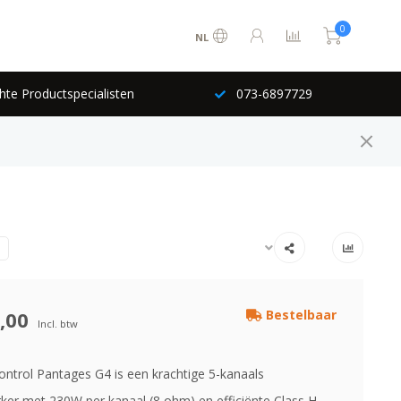
0
NL
hte Productspecialisten
073-6897729
,00
Bestelbaar
Incl. btw
ntrol Pantages G4 is een krachtige 5-kanaals
rker met 230W per kanaal (8 ohm) en efficiënte Class H-