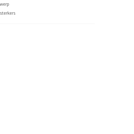
twerp
sterkers