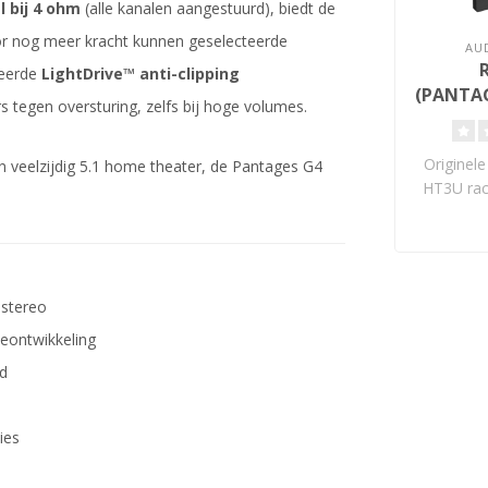
l bij 4 ohm
(alle kanalen aangestuurd), biedt de
or nog meer kracht kunnen geselecteerde
AU
reerde
LightDrive™ anti-clipping
(PANTAG
tegen oversturing, zelfs bij hoge volumes.
Rackm
Originel
n veelzijdig 5.1 home theater, de Pantages G4
HT3U rac
voor ve
 stereo
eontwikkeling
d
ies