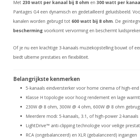
Met
230 watt per kanaal bij 8 ohm
en
300 watt per kanaa
Pantages G4 een dynamisch en gedetailleerd geluidsbeeld. Vo
kanalen worden gebrugd tot
600 watt bij 8 ohm
. De geïnteg
bescherming
voorkomt vervorming en beschermt luidsprekers 
Of je nu een krachtige 3-kanaals muziekopstelling bouwt of ee
biedt ultieme prestaties en flexibiliteit.
Belangrijkste kenmerken
5-kanaals eindversterker voor home cinema of high-end
Klasse H topologie voor hoog rendement en lage warmt
230W @ 8 ohm, 300W @ 4 ohm, 600W @ 8 ohm gebrug
Meerdere modi: 5-kanaals, 3.1, of high-power 2-kanaals
LightDrive™ anti-clipping technologie voor veilige prestat
RCA (ongebalanceerd) en XLR (gebalanceerd) ingangen