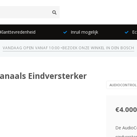
lanttevredenheid
Inruil mogelijk
Ec
VANDAAG OPEN VANAF 10:00 •
BEZOEK ONZE WINKEL IN DEN BOSCH
anaals Eindversterker
AUDIOCONTROL
€4.000
De AudioCo
eindverste