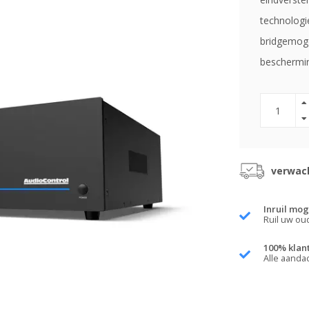
technologi
bridgemoge
beschermi
verwach
Inruil mog
Ruil uw ou
100% klan
Alle aanda