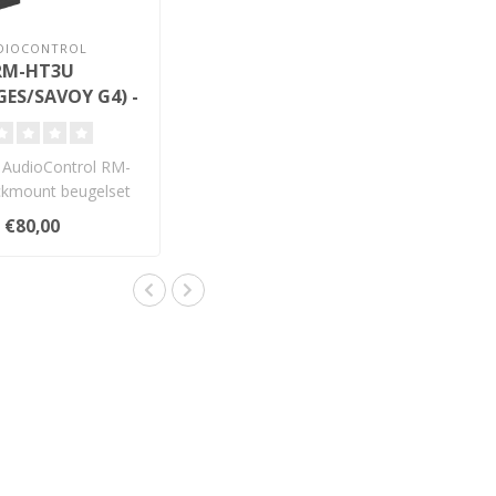
DIOCONTROL
RM-HT3U
ES/SAVOY G4) -
ount Beugels
e AudioControl RM-
kmount beugelset
ilige montage van
€80,00
Savo..