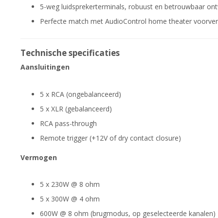
5-weg luidsprekerterminals, robuust en betrouwbaar on
Perfecte match met AudioControl home theater voorver
Technische specificaties
Aansluitingen
5 x RCA (ongebalanceerd)
5 x XLR (gebalanceerd)
RCA pass-through
Remote trigger (+12V of dry contact closure)
Vermogen
5 x 230W @ 8 ohm
5 x 300W @ 4 ohm
600W @ 8 ohm (brugmodus, op geselecteerde kanalen)