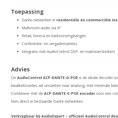
Toepassing
Dante-netwerken in
residentiële en commerciële ins
Multiroom-audio via IP
Retail, horeca en kantooromgevingen
Conferentie- en vergaderruimtes
Integratie met AudioControl DSP- en matrixversterkers
Advies
De
AudioControl ACP-DANTE-D-POE
is de ideale decoder v
kwaliteitsverlies wil omzetten naar analoog, met minimale be
Combineer met de
ACP-DANTE-E-POE encoder
voor een com
hem direct in bestaande Dante-netwerken.
Verkrijgbaar bij AudioExpert – officieel AudioControl dea