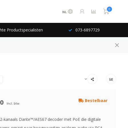
0
NL
hte Productspecialisten
073-6897729
00
Bestelbaar
Incl. btw
-kanaals Dante™/AES67 decoder met PoE die digitale
eams omzet naar hoogwaardige analoge audio via RCA.