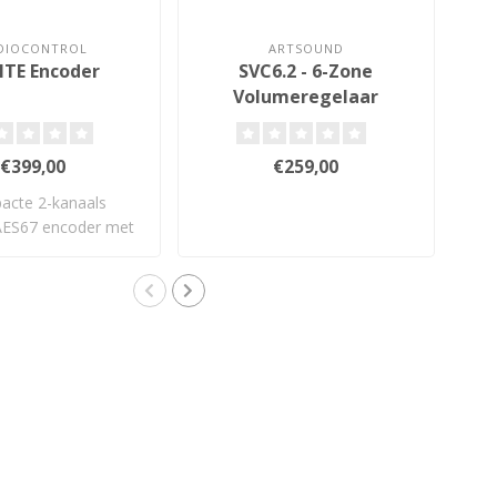
DIOCONTROL
ARTSOUND
TE Encoder
SVC6.2 - 6-Zone
Volumeregelaar
€399,00
€259,00
cte 2-kanaals
U
ES67 encoder met
Da
die analoge ..