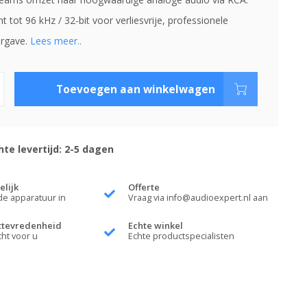
 tot 96 kHz / 32-bit voor verliesvrije, professionele
ergave.
Lees meer..
Toevoegen aan winkelwagen
te levertijd: 2-5 dagen
elijk
Offerte
de apparatuur in
Vraag via
info@audioexpert.nl
aan
ttevredenheid
Echte winkel
cht voor u
Echte productspecialisten