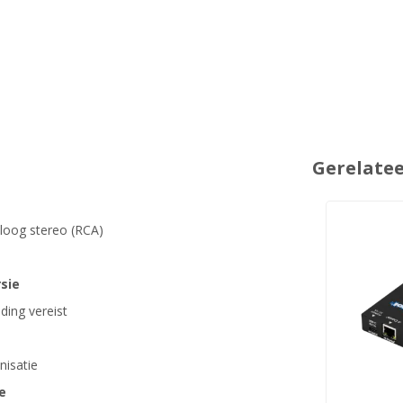
Gerelate
loog stereo (RCA)
sie
ding vereist
nisatie
e