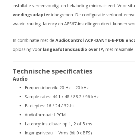
installatie vereenvoudigt en bekabeling minimaliseert. Voor si
voedingsadapter
inbegrepen. De configuratie verloopt eenvo
waarin routing, latency en AES67-instellingen direct kunnen w
In combinatie met de
AudioControl ACP-DANTE-E-POE enc
oplossing voor
langeafstandsaudio over IP
, met maximale 
Technische specificaties
Audio
Frequentiebereik: 20 Hz – 20 kHz
Sample rates: 44.1 / 48 / 88.2 / 96 kHz
Bitdieptes: 16 / 24 / 32-bit
Audioformaat: LPCM
Latency: instelbaar op 1, 2 of 5 ms
Ingangsniveau: 1 Vrms (bij 0 dBFS)