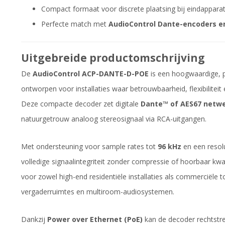
Compact formaat voor discrete plaatsing bij eindappara
Perfecte match met
AudioControl Dante-encoders e
Uitgebreide productomschrijving
De
AudioControl ACP-DANTE-D-POE
is een hoogwaardige, 
ontworpen voor installaties waar betrouwbaarheid, flexibiliteit
Deze compacte decoder zet digitale
Dante™ of AES67 netw
natuurgetrouw analoog stereosignaal via RCA-uitgangen.
Met ondersteuning voor sample rates tot
96 kHz
en een resol
volledige signaalintegriteit zonder compressie of hoorbaar kwali
voor zowel high-end residentiële installaties als commerciële t
vergaderruimtes en multiroom-audiosystemen.
Dankzij
Power over Ethernet (PoE)
kan de decoder rechtstr