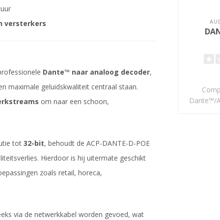
tuur
AU
n versterkers
DAN
professionele
Dante™ naar analoog decoder
,
 en maximale geluidskwaliteit centraal staan.
Compa
Dante™/A
erkstreams
om naar een schoon,
PoE 
utie tot
32-bit
, behoudt de ACP-DANTE-D-POE
teitsverlies. Hierdoor is hij uitermate geschikt
oepassingen zoals retail, horeca,
eeks via de netwerkkabel worden gevoed, wat