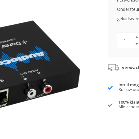
Ondersteunt
geluidswe
verwach
Inruil mog
Ruil uw ou
100% klan
Alle aanda