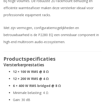
bij hoge volumes. De robuuste 2U rackmount behuizing en
efficiënte warmteafvoer maken deze versterker ideaal voor
professionele equipment racks.
Met zijn vermogen, configuratiemogelijkheden en
betrouwbaarheid is de P2280 EQ een onmisbaar component in
high-end multiroom audio-ecosystemen.
Productspecificaties
Versterkerprestaties
12 × 100 W RMS @ 8 Ω
12 × 200 W RMS @ 4 Ω
6 × 400 W RMS bridged @ 8 Ω
Minimale belasting: 4 Ω
Gain: 30 dB