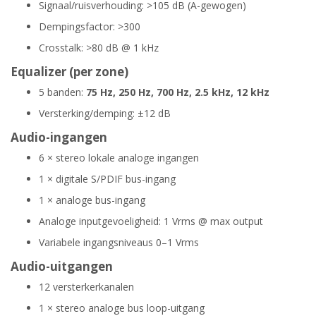
Signaal/ruisverhouding: >105 dB (A-gewogen)
Dempingsfactor: >300
Crosstalk: >80 dB @ 1 kHz
Equalizer (per zone)
5 banden:
75 Hz, 250 Hz, 700 Hz, 2.5 kHz, 12 kHz
Versterking/demping: ±12 dB
Audio-ingangen
6 × stereo lokale analoge ingangen
1 × digitale S/PDIF bus-ingang
1 × analoge bus-ingang
Analoge inputgevoeligheid: 1 Vrms @ max output
Variabele ingangsniveaus 0–1 Vrms
Audio-uitgangen
12 versterkerkanalen
1 × stereo analoge bus loop-uitgang