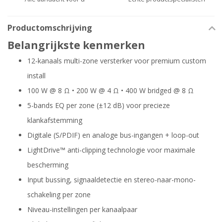
Productomschrijving
Belangrijkste kenmerken
12-kanaals multi-zone versterker voor premium custom
install
100 W @ 8 Ω • 200 W @ 4 Ω • 400 W bridged @ 8 Ω
5-bands EQ per zone (±12 dB) voor precieze
klankafstemming
Digitale (S/PDIF) en analoge bus-ingangen + loop-out
LightDrive™ anti-clipping technologie voor maximale
bescherming
Input bussing, signaaldetectie en stereo-naar-mono-
schakeling per zone
Niveau-instellingen per kanaalpaar