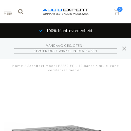
0
MENU
100% Klanttevredenheid
VANDAAG GESLOTEN •
BEZOEK ONZE WINKEL IN DEN BOSCH
Home
/
Architect Model P2280 EQ - 12-kanaals multi-zone
versterker met eq