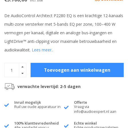
Incl. btw
De AudioControl Architect P2280 EQ is een krachtige 12-kanaals
multi-zone versterker met 5-bands EQ per zone, 100–400 W
vermogen per kanaal, digitale en analoge bus-ingangen en
LightDrive™ anti-clipping voor maximale betrouwbaarheid en
audiokwaliteit.
Lees meer..
Toevoegen aan winkelwagen
verwachte levertijd: 2-5 dagen
Inruil mogelijk
Offerte
Ruil uw oude apparatuur in
Vraag via
info@audioexpert.nl
aan
100% klanttevredenheid
Echte winkel
Alle aandacht voor u
Echte productspecialisten